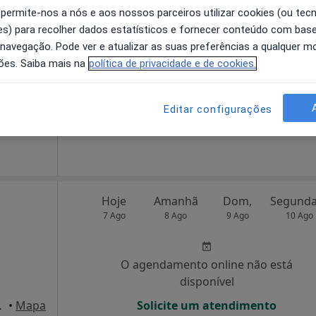
 permite-nos a nós e aos nossos parceiros utilizar cookies (ou tec
G
Hoje
Amanhã
Dom,
s) para recolher dados estatísticos e fornecer conteúdo com bas
7 Ago
8 Ago
9 Ago
10 Ago
 navegação. Pode ver e atualizar as suas preferências a qualquer 
ões. Saiba mais na
política de privacidade e de cookies.
O agendamento online não está
disponível
Editar configurações
 15, Oliveira do Hospital
•
Mapa
Solicite um atendimento
Hoje
Amanhã
Dom,
7 Ago
8 Ago
9 Ago
10 Ago
O agendamento online não está
disponível
veira do Hospital
•
Mapa
Solicite um atendimento