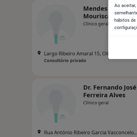
Ao aceitar,
Mendes Maria T 
semelhante
Mourisca
hábitos de
Clínico geral
configuraç
Largo Ribeiro Amaral
Consultório privado
Dr. Fernando José
Ferreira Alves
Clínico geral
Rua António Ribeiro Garcia Vasconcelos, Lt. 41 - 1º, Oli