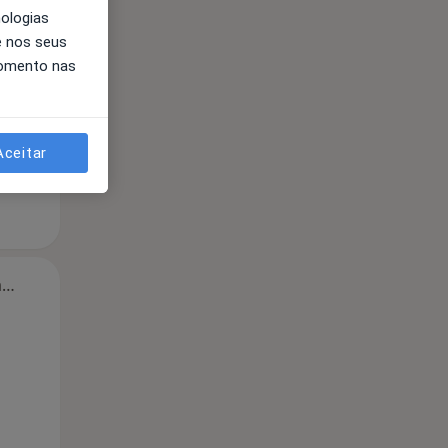
nologias
Segunda-feira
Ter,
Qua
Qui,
e nos seus
11 Ago
12 Ago
13 Ago
momento nas
Aceitar
Segunda-feira
Ter,
Qua
Qui,
11 Ago
12 Ago
13 Ago