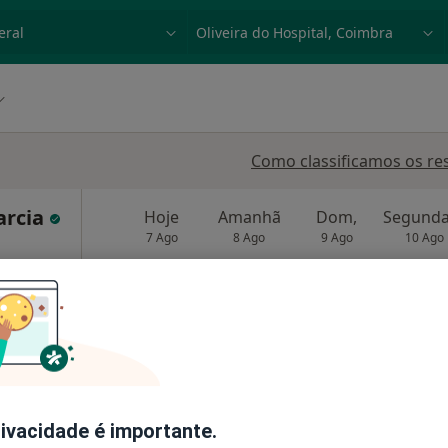
dade, doença ou nome
p. ex. Lisboa
Como classificamos os re
arcia
Hoje
Amanhã
Dom,
7 Ago
8 Ago
9 Ago
10 Ago
O agendamento online não está
disponível
o, Oliveira do Hospital
•
Mapa
Solicite um atendimento
Dra Ana Marta Garcia - Médica | CENTRO MÉDICO OLIVEIRA DO HOSPITAL
rivacidade é importante.