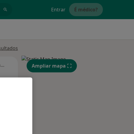
Entrar
É médico?
sultados
Segunda-feira
Ter,
Qua
Qui,
Ampliar mapa
11 Ago
12 Ago
13 Ago