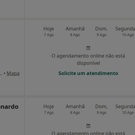
Hoje
Amanhã
Dom,
7 Ago
8 Ago
9 Ago
10 Ago
O agendamento online não está
disponível
16, Nogueira Do Cravo Ohp
•
Mapa
Solicite um atendimento
eonardo
Hoje
Amanhã
Dom,
7 Ago
8 Ago
9 Ago
10 Ago
O agendamento online não está