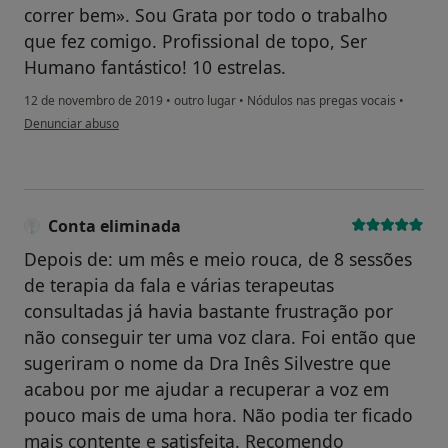
correr bem». Sou Grata por todo o trabalho
que fez comigo. Profissional de topo, Ser
Humano fantástico! 10 estrelas.
12 de novembro de 2019
•
outro lugar
•
Nódulos nas pregas vocais
•
na opinião do utilizador Conta eliminada
Denunciar abuso
Conta eliminada
Depois de: um mês e meio rouca, de 8 sessões
de terapia da fala e várias terapeutas
consultadas já havia bastante frustração por
não conseguir ter uma voz clara. Foi então que
sugeriram o nome da Dra Inês Silvestre que
acabou por me ajudar a recuperar a voz em
pouco mais de uma hora. Não podia ter ficado
mais contente e satisfeita. Recomendo