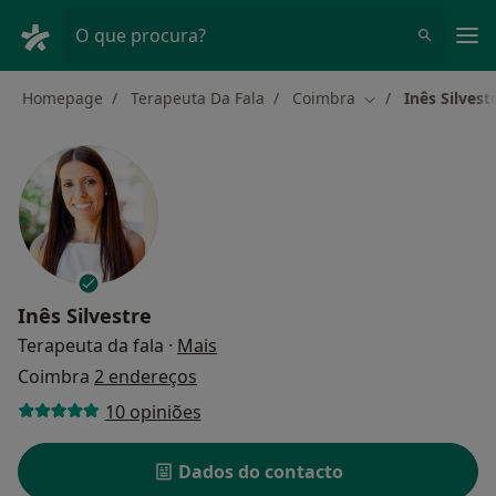
Men
O que procura?
Homepage
Terapeuta Da Fala
Coimbra
Inês Silvest
Mudar de cidade
Inês Silvestre
sobre as especializações
Terapeuta da fala
·
Mais
Coimbra
2 endereços
10 opiniões
Dados do contacto