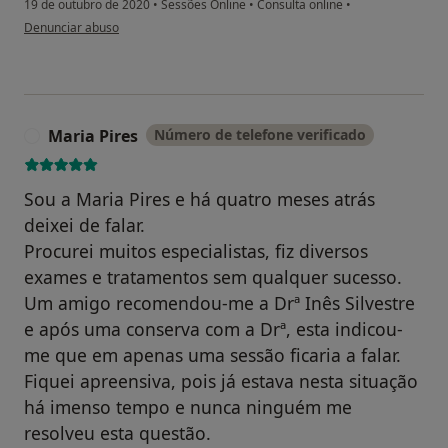
19 de outubro de 2020
•
Sessões Online
•
Consulta online
•
na opinião do utilizador Ema Teixeira
Denunciar abuso
Maria Pires
Número de telefone verificado
M
Sou a Maria Pires e há quatro meses atrás
deixei de falar.
Procurei muitos especialistas, fiz diversos
exames e tratamentos sem qualquer sucesso.
Um amigo recomendou-me a Drª Inês Silvestre
e após uma conserva com a Drª, esta indicou-
me que em apenas uma sessão ficaria a falar.
Fiquei apreensiva, pois já estava nesta situação
há imenso tempo e nunca ninguém me
resolveu esta questão.