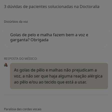
3 dúvidas de pacientes solucionadas na Doctoralia
Distúrbios da voz
Golas de pelo e malha fazem bem a voz e
garganta? Obrigada
RESPOSTA DO MÉDICO:
As golas de pêlo e malhas não prejudicam a
voz, a não ser que haja alguma reação alérgica
ao pêlo e/ou ao tecido que está a usar.
Paralisia das cordas vocais