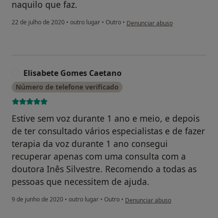
naquilo que faz.
na opinião do utilizador Marta Di
22 de julho de 2020
•
outro lugar
•
Outro
•
Denunciar abuso
Elisabete Gomes Caetano
E
Número de telefone verificado
Estive sem voz durante 1 ano e meio, e depois
de ter consultado vários especialistas e de fazer
terapia da voz durante 1 ano consegui
recuperar apenas com uma consulta com a
doutora Inês Silvestre. Recomendo a todas as
pessoas que necessitem de ajuda.
na opinião do utilizador Elisabet
9 de junho de 2020
•
outro lugar
•
Outro
•
Denunciar abuso