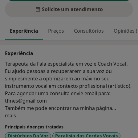
Solicite um atendimento
Experiência
Preços
Consultórios
Opiniões (
Experiência
Terapeuta da Fala especialista em voz e Coach Vocal .
Eu ajudo pessoas a recuperarem a sua voz ou
simplesmente a optimizarem ao máximo seu
instrumento vocal em contexto profissional (artístico).
Para agendar uma consulta envie email para:
tfines@gmail.com
Também me pode encontrar na minha página
Sobre mim
profissional do Instagram @inesilvestre_vocologista.
mais
Principais doenças tratadas
Distúrbios Da Voz
Paralisia das Cordas Vocais