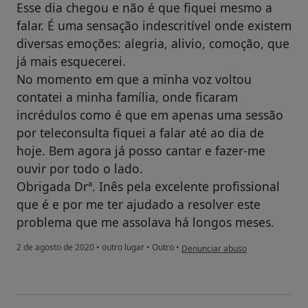
Esse dia chegou e não é que fiquei mesmo a
falar. É uma sensação indescritível onde existem
diversas emoções: alegria, alivio, comoção, que
já mais esquecerei.
No momento em que a minha voz voltou
contatei a minha família, onde ficaram
incrédulos como é que em apenas uma sessão
por teleconsulta fiquei a falar até ao dia de
hoje. Bem agora já posso cantar e fazer-me
ouvir por todo o lado.
Obrigada Drª. Inês pela excelente profissional
que é e por me ter ajudado a resolver este
problema que me assolava há longos meses.
na opinião do utilizador Maria Pi
2 de agosto de 2020
•
outro lugar
•
Outro
•
Denunciar abuso