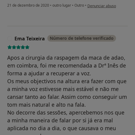
na opinião do utilizador Mar
21 de dezembro de 2020
•
outro lugar
•
Outro
•
Denunciar abuso
Ema Teixeira
Número de telefone verificado
E
Apos a cirurgia da raspagem da maca de adao,
em coimbra, foi me recomendada a Drª Inês de
forma a ajudar a recuperar a voz.
Os meus objectivos na altura era fazer com que
a minha voz estivesse mais estável e não me
cansar tanto ao falar. Assim como conseguir um
tom mais natural e alto na fala.
No decorre das sessões, apercebemos nos que
a minha maneira de falar por si já era mal
aplicada no dia a dia, o que causava o meu