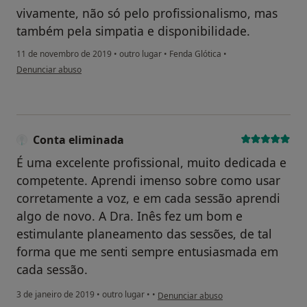
vivamente, não só pelo profissionalismo, mas
também pela simpatia e disponibilidade.
11 de novembro de 2019
•
outro lugar
•
Fenda Glótica
•
na opinião do utilizador Conta eliminada
Denunciar abuso
Conta eliminada
É uma excelente profissional, muito dedicada e
competente. Aprendi imenso sobre como usar
corretamente a voz, e em cada sessão aprendi
algo de novo. A Dra. Inês fez um bom e
estimulante planeamento das sessões, de tal
forma que me senti sempre entusiasmada em
cada sessão.
na opinião do utilizador Conta eliminad
3 de janeiro de 2019
•
outro lugar
•
•
Denunciar abuso