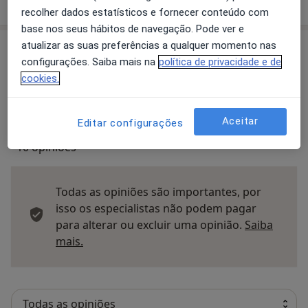
sobre o endereço
recolher dados estatísticos e fornecer conteúdo com
base nos seus hábitos de navegação. Pode ver e
atualizar as suas preferências a qualquer momento nas
Opinioes
configurações. Saiba mais na
política de privacidade e de
cookies.
Enviar opinião
Aceitar
Editar configurações
10 opiniões
Todas as opiniões são importantes, por
isso os especialistas não podem pagar
para alterar ou excluir uma opinião.
Saiba
Saber mais sobre pareceres
mais.