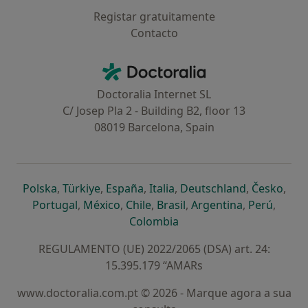
Registar gratuitamente
Contacto
Contacto
Doctoralia - Homepage
Doctoralia Internet SL
C/ Josep Pla 2 - Building B2, floor 13
08019 Barcelona, Spain
abre num novo separador
abre num novo separador
abre num novo separador
abre num novo separado
abre num n
abre
Polska
,
Türkiye
,
España
,
Italia
,
Deutschland
,
Česko
,
abre num novo separador
abre num novo separador
abre num novo separador
abre num novo separa
abre num no
abre n
Portugal
,
México
,
Chile
,
Brasil
,
Argentina
,
Perú
,
abre num novo separad
Colombia
REGULAMENTO (UE) 2022/2065 (DSA) art. 24:
15.395.179 “AMARs
www.doctoralia.com.pt © 2026 - Marque agora a sua