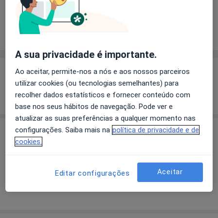
Solicite um atendimento
Experiência
Preços
Consultórios
Opiniões
A sua privacidade é importante.
Experiência
Ao aceitar, permite-nos a nós e aos nossos parceiros
utilizar cookies (ou tecnologias semelhantes) para
Mostrar mais detalhes
recolher dados estatísticos e fornecer conteúdo com
sobre a experiência
base nos seus hábitos de navegação. Pode ver e
atualizar as suas preferências a qualquer momento nas
configurações. Saiba mais na
política de privacidade e de
Preços
cookies.
Sem informação sobre serviços e preços
Este especialista ainda não adicionou nenhuma
Aceitar
Editar configurações
informação sobre serviços