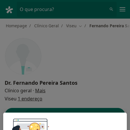
Men
O que procura?
Homepage
Clínico Geral
Viseu
Fernando Pereira S
Mudar de cidade
Dr.
Fernando Pereira Santos
sobre as especializações
Clínico geral
·
Mais
Viseu
1 endereço
Dados do contacto