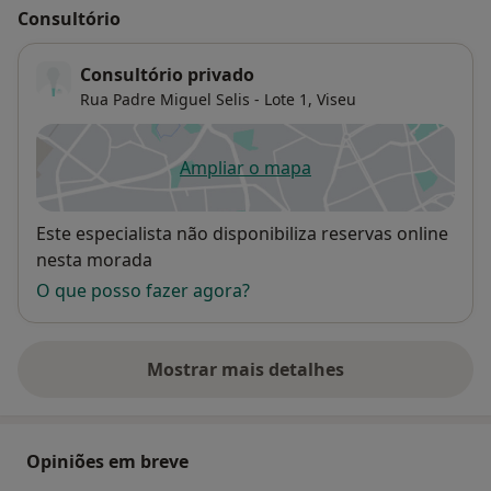
Consultório
Consultório privado
Rua Padre Miguel Selis - Lote 1,
Viseu
Ampliar o mapa
abre num novo separador
Disponibilidade
Este especialista não disponibiliza reservas online
nesta morada
O que posso fazer agora?
Mostrar mais detalhes
sobre o endereço
Opiniões em breve