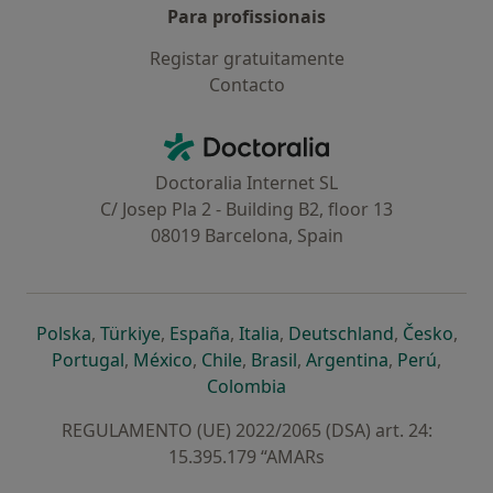
Para profissionais
Registar gratuitamente
Contacto
Contacto
Doctoralia - Homepage
Doctoralia Internet SL
C/ Josep Pla 2 - Building B2, floor 13
08019 Barcelona, Spain
abre num novo separador
abre num novo separador
abre num novo separador
abre num novo separado
abre num n
abre
Polska
,
Türkiye
,
España
,
Italia
,
Deutschland
,
Česko
,
abre num novo separador
abre num novo separador
abre num novo separador
abre num novo separa
abre num no
abre n
Portugal
,
México
,
Chile
,
Brasil
,
Argentina
,
Perú
,
abre num novo separad
Colombia
REGULAMENTO (UE) 2022/2065 (DSA) art. 24:
15.395.179 “AMARs