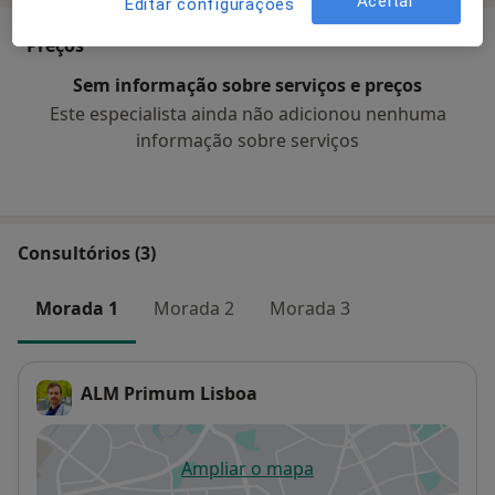
Aceitar
Editar configurações
Preços
Sem informação sobre serviços e preços
Este especialista ainda não adicionou nenhuma
informação sobre serviços
Consultórios (3)
Morada 1
Morada 2
Morada 3
ALM Primum Lisboa
Ampliar o mapa
abre num novo separador