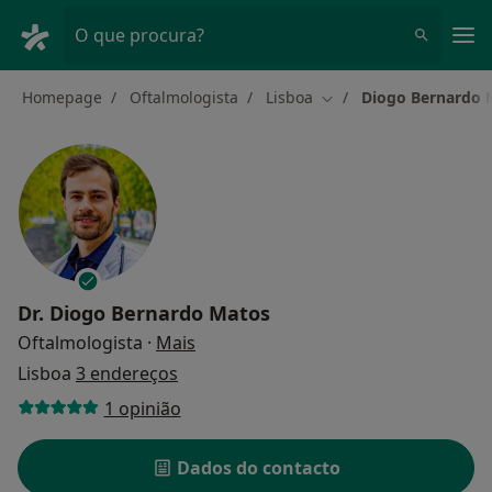
Men
O que procura?
Homepage
Oftalmologista
Lisboa
Diogo Bernardo 
Mudar de cidade
Dr.
Diogo Bernardo Matos
sobre as especializações
Oftalmologista
·
Mais
Lisboa
3 endereços
1 opinião
Dados do contacto