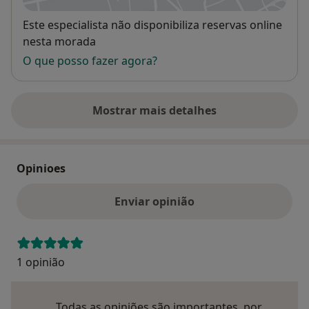
Disponibilidade
Este especialista não disponibiliza reservas online
nesta morada
O que posso fazer agora?
Mostrar mais detalhes
sobre o endereço
Opinioes
Enviar opinião
1 opinião
Todas as opiniões são importantes, por