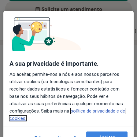
Solicite um atendimento
Experiência
Preços
Consultórios
Opiniões (
Experiência
A sua privacidade é importante.
Assistant Teacher Faculdade de Medicina da
Universidade de Lisboa
Ao aceitar, permite-nos a nós e aos nossos parceiros
Docente Livre da FMUL
utilizar cookies (ou tecnologias semelhantes) para
EIT Health - Starship Fellow
recolher dados estatísticos e fornecer conteúdo com
Prémio Boas Práticas em Saúde 2020
base nos seus hábitos de navegação. Pode ver e
#1 no Ranking de Colocações do Internato Médico
atualizar as suas preferências a qualquer momento nas
2020
configurações. Saiba mais na
política de privacidade e de
cookies.
Mostrar mais detalhes
sobre a experiência