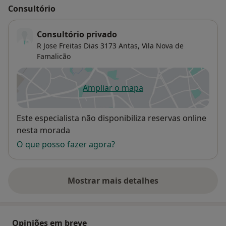
Consultório
Consultório privado
R Jose Freitas Dias 3173 Antas,
Vila Nova de
Famalicão
Ampliar o mapa
abre num novo separador
Disponibilidade
Este especialista não disponibiliza reservas online
nesta morada
O que posso fazer agora?
Mostrar mais detalhes
sobre o endereço
Opiniões em breve