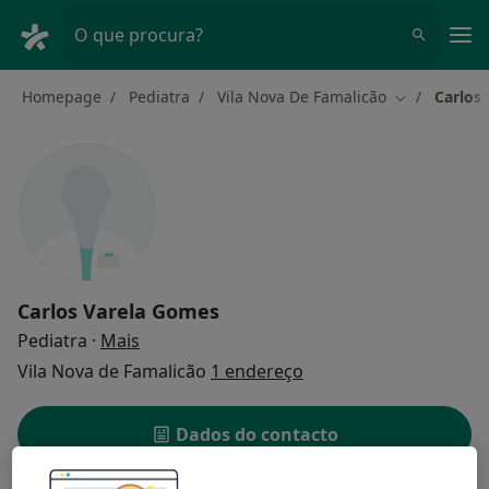
Men
O que procura?
Homepage
Pediatra
Vila Nova De Famalicão
Carlos
Mudar de ci
Carlos Varela Gomes
sobre as especializações
Pediatra
·
Mais
Vila Nova de Famalicão
1 endereço
Dados do contacto