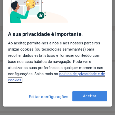
Solicite um atendimento
Experiência
Preços
Consultórios
Opiniões
A sua privacidade é importante.
Experiência
Ao aceitar, permite-nos a nós e aos nossos parceiros
Mostrar mais detalhes
utilizar cookies (ou tecnologias semelhantes) para
sobre a experiência
recolher dados estatísticos e fornecer conteúdo com
base nos seus hábitos de navegação. Pode ver e
atualizar as suas preferências a qualquer momento nas
Preços
configurações. Saiba mais na
política de privacidade e de
Sem informação sobre serviços e preços
cookies.
Este especialista ainda não adicionou nenhuma
informação sobre serviços
Aceitar
Editar configurações