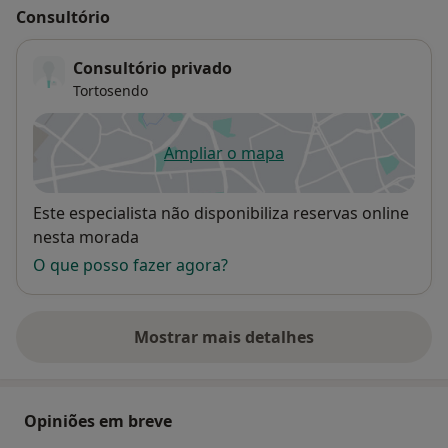
Consultório
Consultório privado
Tortosendo
Ampliar o mapa
abre num novo separador
Disponibilidade
Este especialista não disponibiliza reservas online
nesta morada
O que posso fazer agora?
Mostrar mais detalhes
sobre o endereço
Opiniões em breve