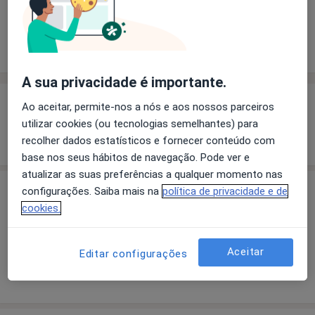
Solicite um atendimento
Experiência
Preços
Consultórios
Opiniões
A sua privacidade é importante.
Experiência
Ao aceitar, permite-nos a nós e aos nossos parceiros
utilizar cookies (ou tecnologias semelhantes) para
Mostrar mais detalhes
recolher dados estatísticos e fornecer conteúdo com
sobre a experiência
base nos seus hábitos de navegação. Pode ver e
atualizar as suas preferências a qualquer momento nas
configurações. Saiba mais na
política de privacidade e de
Preços
cookies.
Sem informação sobre serviços e preços
Este especialista ainda não adicionou nenhuma
Aceitar
Editar configurações
informação sobre serviços