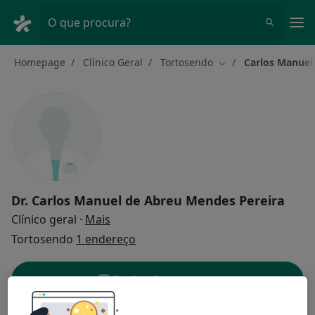
Men
O que procura?
Homepage
Clínico Geral
Tortosendo
Carlos Manuel
Mudar de cidade
Dr.
Carlos Manuel de Abreu Mendes Pereira
sobre as especializações
Clínico geral
·
Mais
Tortosendo
1 endereço
Dados do contacto