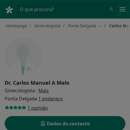
Men
O que procura?
Homepage
Ginecologista
Ponta Delgada
Carlos Ma
Mudar de cidad
Dr.
Carlos Manuel A Melo
sobre as especializações
Ginecologista
·
Mais
Ponta Delgada
1 endereço
1 opinião
Dados do contacto