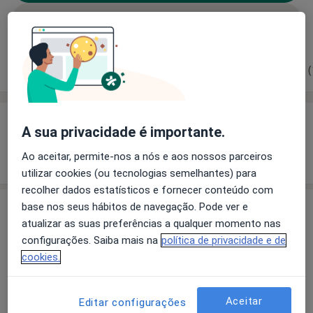
Solicite um atendimento
Experiência
Preços
Consultórios
Opiniões (
Experiência
A sua privacidade é importante.
Mostrar mais detalhes
Ao aceitar, permite-nos a nós e aos nossos parceiros
sobre a experiência
utilizar cookies (ou tecnologias semelhantes) para
recolher dados estatísticos e fornecer conteúdo com
base nos seus hábitos de navegação. Pode ver e
Preços
atualizar as suas preferências a qualquer momento nas
Sem informação sobre serviços e preços
configurações. Saiba mais na
política de privacidade e de
Este especialista ainda não adicionou nenhuma
cookies.
informação sobre serviços
Aceitar
Editar configurações