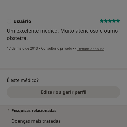
usuário
U
Um excelente médico. Muito atencioso e otimo
obstetra.
na opinião do utilizador usuário
17 de maio de 2013
•
Consultório privado
•
•
Denunciar abuso
É este médico?
Editar ou gerir perfil
Pesquisas relacionadas
Doenças mais tratadas