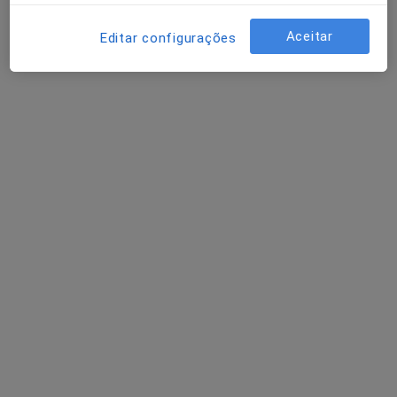
Esse especialista não oferece agendamento online para esse endereço.
Aceitar
Editar configurações
Solicite um atendimento
Dr. Rui Silveira Mendonça
Ginecologista
2 opiniões
Morada 1
Morada 2
Rua Eng. Deodato Magalhães, n.º 14 e 18, Paim, Ponta Delgada
•
Mapa