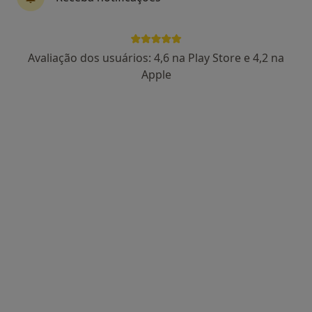
·
Mais
Ginecologista, Acupuntor, Cirurgião vascular
Rua Antonio Resendes Tavares no 4, Ponta Delgada
•
Mapa
MedClínica - Clínica Médica J. Raposo LDA- Sociedade Unipessoal
Avaliação dos usuários: 4,6 na Play Store e 4,2 na
Nenhum profissional neste centro médico tem consultas disponíveis
Apple
Mostrar perfil
Dra. Laura Sampaio Correia
Ginecologista
4 opiniões