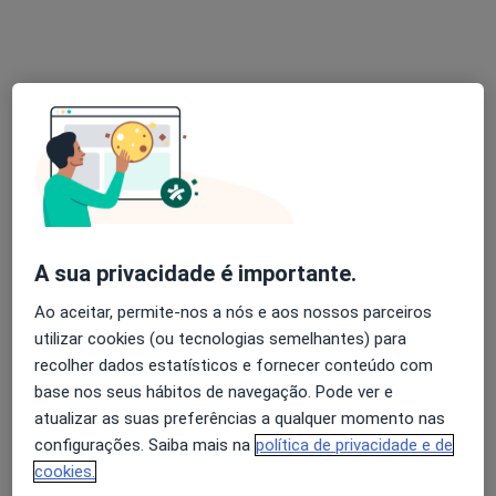
R Doutor Filipe C A Cabral Bloco 17-r/c-D, Ponta Delgada
•
Mapa
Consultório privado
Esse especialista não oferece agendamento online para esse endereço.
Solicite um atendimento
A sua privacidade é importante.
Ao aceitar, permite-nos a nós e aos nossos parceiros
utilizar cookies (ou tecnologias semelhantes) para
Dr. André Forjaz de Sampaio
recolher dados estatísticos e fornecer conteúdo com
Ginecologista
base nos seus hábitos de navegação. Pode ver e
4 opiniões
atualizar as suas preferências a qualquer momento nas
configurações. Saiba mais na
política de privacidade e de
Rua Padre César Augusto Ferreira Cabido, - 37, Ponta Delgada
•
Mapa
cookies.
Centro Médico Dr. Forjaz de Sampaio