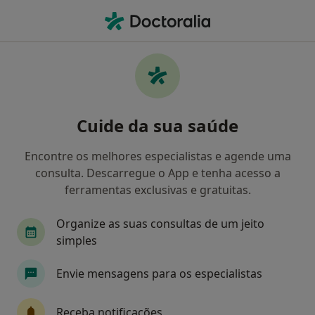
Men
Ginecologista • Ponta Delgada, Ilha de São Miguel
Filters
Mapa
Ginecologistas em Ponta Delgada
Cuide da sua saúde
Como classificamos os resultados
Encontre os melhores especialistas e agende uma
consulta. Descarregue o App e tenha acesso a
ferramentas exclusivas e gratuitas.
Organize as suas consultas de um jeito
simples
Envie mensagens para os especialistas
MedClínica - Clínica Médica J. Raposo LDA-
Sociedade Unipessoal
Receba notificações