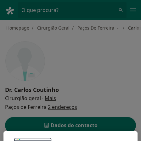
Men
O que procura?
Homepage
Cirurgião Geral
Paços De Ferreira
Carlo
Mudar de c
Dr.
Carlos Coutinho
sobre as especializações
Cirurgião geral
·
Mais
Paços de Ferreira
2 endereços
Dados do contacto