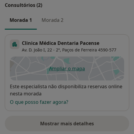
Consultórios (2)
Morada 1
Morada 2
Clinica Médica Dentaria Pacense
Av. D. João I, 22 - 2º,
Paços de Ferreira
4590-577
Ampliar o mapa
abre num novo separador
Disponibilidade
Este especialista não disponibiliza reservas online
nesta morada
O que posso fazer agora?
Mostrar mais detalhes
sobre o endereço