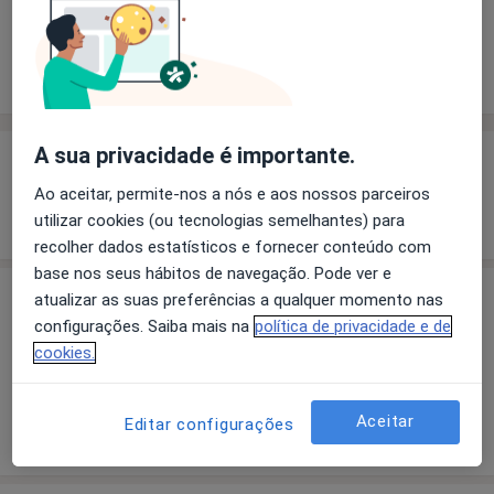
Solicite um atendimento
Experiência
Preços
Consultórios
Opiniões
A sua privacidade é importante.
Experiência
Ao aceitar, permite-nos a nós e aos nossos parceiros
Mostrar mais detalhes
utilizar cookies (ou tecnologias semelhantes) para
sobre a experiência
recolher dados estatísticos e fornecer conteúdo com
base nos seus hábitos de navegação. Pode ver e
atualizar as suas preferências a qualquer momento nas
Preços
configurações. Saiba mais na
política de privacidade e de
Sem informação sobre serviços e preços
cookies.
Este especialista ainda não adicionou nenhuma
informação sobre serviços
Aceitar
Editar configurações