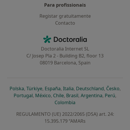
Para profissionais
Registar gratuitamente
Contacto
Contacto
Doctoralia - Homepage
Doctoralia Internet SL
C/ Josep Pla 2 - Building B2, floor 13
08019 Barcelona, Spain
abre num novo separador
abre num novo separador
abre num novo separador
abre num novo separado
abre num n
abre
Polska
,
Türkiye
,
España
,
Italia
,
Deutschland
,
Česko
,
abre num novo separador
abre num novo separador
abre num novo separador
abre num novo separa
abre num no
abre n
Portugal
,
México
,
Chile
,
Brasil
,
Argentina
,
Perú
,
abre num novo separad
Colombia
REGULAMENTO (UE) 2022/2065 (DSA) art. 24:
15.395.179 “AMARs