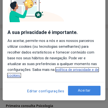
Solicite um atendimento
Experiência
Preços
Consultórios
Opiniões
A sua privacidade é importante.
Experiência
Ao aceitar, permite-nos a nós e aos nossos parceiros
Principais doenças tratadas
utilizar cookies (ou tecnologias semelhantes) para
Transtorno Da Falta De Atenção Com Hiperatividade
recolher dados estatísticos e fornecer conteúdo com
Transtornos De Estresse Pós-Traumáticos
base nos seus hábitos de navegação. Pode ver e
a11y_sr_more_diseases
Transtornos Da Ansiedade
+1
atualizar as suas preferências a qualquer momento nas
configurações. Saiba mais na
política de privacidade e de
cookies.
Mostrar mais detalhes
sobre a experiência
Aceitar
Editar configurações
Serviços e preços
Primeira consulta Psicologia