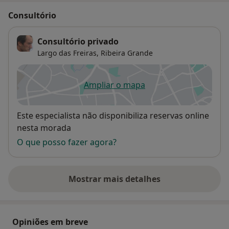
Consultório
Consultório privado
Largo das Freiras,
Ribeira Grande
Ampliar o mapa
abre num novo separador
Disponibilidade
Este especialista não disponibiliza reservas online
nesta morada
O que posso fazer agora?
Mostrar mais detalhes
sobre o endereço
Opiniões em breve