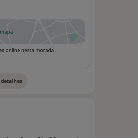
 mapa
re num novo separador
rvas online nesta morada
 detalhes
bre o endereço