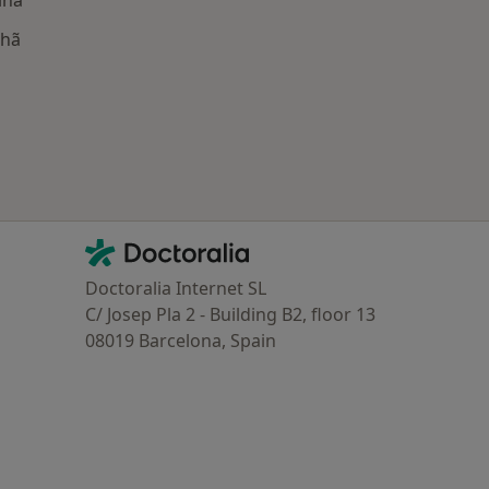
lhã
oenças mais tratadas
Contacto
Doctoralia - Homepage
Doctoralia Internet SL
C/ Josep Pla 2 - Building B2, floor 13
08019 Barcelona, Spain