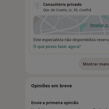
Consultório privado
Qta. do Covelo, Lt. 35,
Covilhã
Ampliar o
ab
Disponibilidade
Este especialista não disponibiliza rese
O que posso fazer agora?
Mostrar mais
so
Opiniões em breve
Envie a primeira opinião