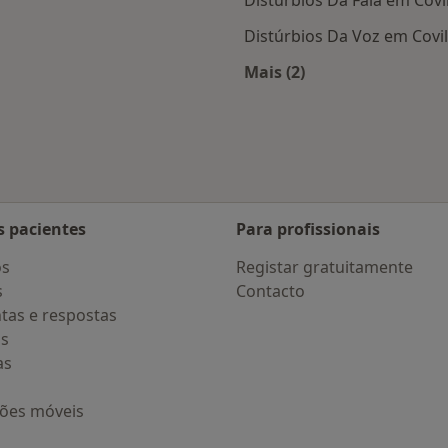
Distúrbios Da Voz em Covi
Mais (2)
Mais na categoria: D
s pacientes
Para profissionais
os
Registar gratuitamente
s
Contacto
tas e respostas
os
as
ções móveis