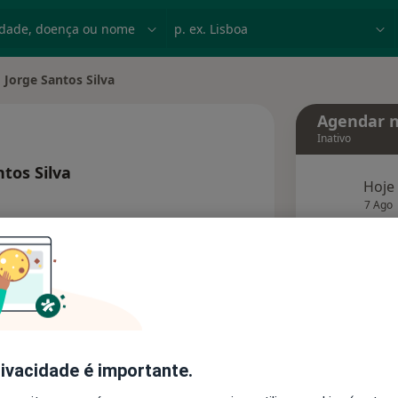
dade, doença ou nome
p. ex. Lisboa
 Jorge Santos Silva
dade
Agendar n
Inativo
tos Silva
Hoje
 as especializações
7 Ago
agend
Solicite um atendimento
Consultórios
Opiniões
rivacidade é importante.