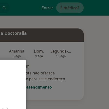
Entrar
É médico?
a Doctoralia
Amanhã
Dom,
Segunda-feira
Ter,
Qu
8 Ago
9 Ago
10 Ago
11 Ago
12 Ag
Esse especialista não oferece
amento online para esse endereço.
Solicite um atendimento