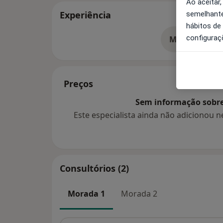
Ao aceitar,
Experiência
semelhante
hábitos de
configuraç
Mostrar mais
so
Preços
Sem informação sobre 
Este especialista ainda não adicionou
Consultórios (2)
Morada 1
Morada 2