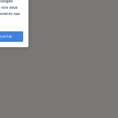
nologias
e nos seus
momento nas
Aceitar