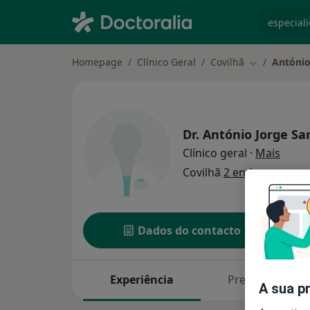
especiali
Homepage
Clínico Geral
Covilhã
António
Mudar de ci
Dr.
António Jorge San
sobre
Clínico geral
·
Mais
Covilhã
2 endereços
Dados do contacto
Experiência
Preços
A sua p