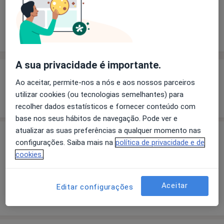
Solicite um atendimento
Experiência
Preços
Consultórios
Opiniões
A sua privacidade é importante.
Experiência
Ao aceitar, permite-nos a nós e aos nossos parceiros
utilizar cookies (ou tecnologias semelhantes) para
Mostrar mais detalhes
sobre a experiência
recolher dados estatísticos e fornecer conteúdo com
base nos seus hábitos de navegação. Pode ver e
atualizar as suas preferências a qualquer momento nas
Preços
configurações. Saiba mais na
política de privacidade e de
cookies.
Sem informação sobre serviços e preços
Este especialista ainda não adicionou nenhuma
informação sobre serviços
Aceitar
Editar configurações