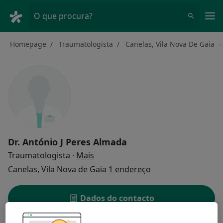
Men
O que procura?
Homepage
Traumatologista
Canelas, Vila Nova De Gaia
M
Dr.
António J Peres Almada
sobre as especializações
Traumatologista
·
Mais
Canelas, Vila Nova de Gaia
1 endereço
Dados do contacto