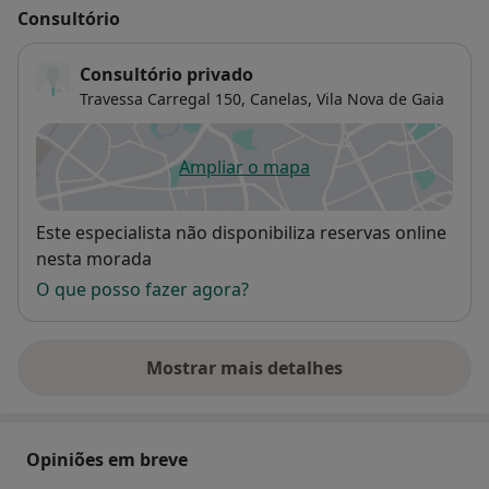
Consultório
Consultório privado
Travessa Carregal 150,
Canelas, Vila Nova de Gaia
Ampliar o mapa
abre num novo separador
Disponibilidade
Este especialista não disponibiliza reservas online
nesta morada
O que posso fazer agora?
Mostrar mais detalhes
sobre o endereço
Opiniões em breve