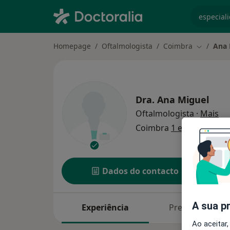
especiali
Homepage
Oftalmologista
Coimbra
Ana 
Mudar de
Dra.
Ana Miguel
so
Oftalmologista
·
Mais
Coimbra
1 endereço
Dados do contacto
A sua p
Experiência
Preços
Ao aceitar,