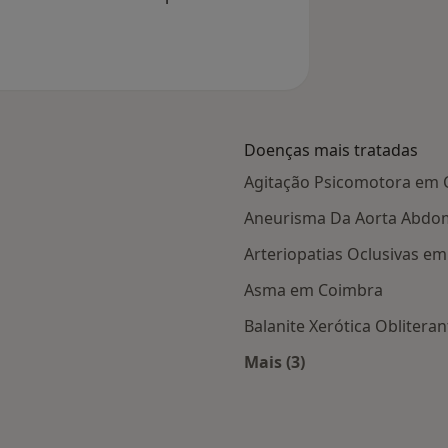
Doenças mais tratadas
Agitação Psicomotora em
Aneurisma Da Aorta Abdo
Arteriopatias Oclusivas e
Asma em Coimbra
Balanite Xerótica Obliter
Mais (3)
 Coimbra
Mais na categoria: D