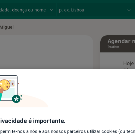
dade, doença ou nome
p. ex. Lisboa
Miguel
 cidade
Agendar n
Inativo
Hoje
bre as especializações
7 Ago
agend
Solicite um atendimento
rivacidade é importante.
Consultórios
Opiniões
 permite-nos a nós e aos nossos parceiros utilizar cookies (ou tec