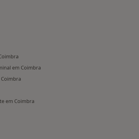
 Coimbra
minal em Coimbra
m Coimbra
ante em Coimbra
oenças mais tratadas