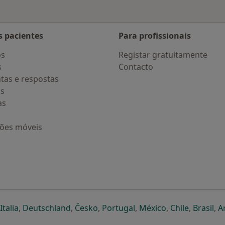
s pacientes
Para profissionais
os
Registar gratuitamente
s
Contacto
tas e respostas
os
as
ções móveis
eparador
 novo separador
bre num novo separador
abre num novo separador
abre num novo separador
abre num novo separador
abre num novo separa
abre num novo
abre num
ab
Italia
,
Deutschland
,
Česko
,
Portugal
,
México
,
Chile
,
Brasil
,
A