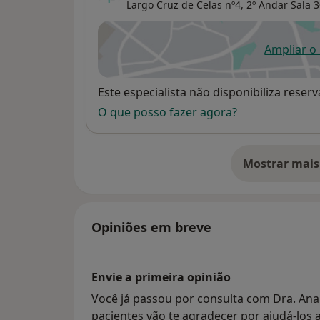
Largo Cruz de Celas nº4, 2º Andar Sala 30
Ampliar o
ab
Disponibilidade
Este especialista não disponibiliza rese
O que posso fazer agora?
Mostrar mais
so
Opiniões em breve
Envie a primeira opinião
Você já passou por consulta com Dra. Ana
pacientes vão te agradecer por ajudá-los a