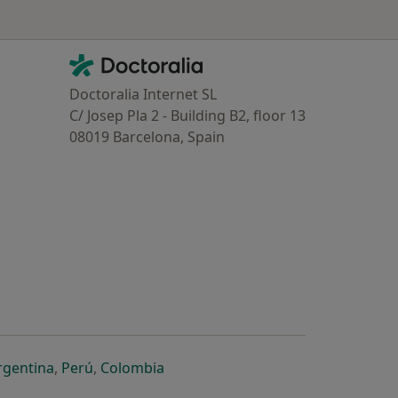
Contacto
Doctoralia - Homepage
Doctoralia Internet SL
C/ Josep Pla 2 - Building B2, floor 13
08019 Barcelona, Spain
dor
 separador
 novo separador
re num novo separador
abre num novo separador
abre num novo separador
abre num novo separador
rgentina
,
Perú
,
Colombia