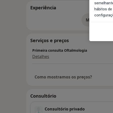
semelhante
Experiência
hábitos de
configuraç
Mostrar mais
so
Serviços e preços
Primeira consulta Oftalmologia
Detalhes
Como mostramos os preços?
Consultório
Consultório privado