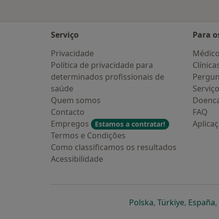
Serviço
Para o
Privacidade
Médic
Política de privacidade para
Clínica
determinados profissionais de
Pergun
saúde
Serviç
Quem somos
Doenc
Contacto
FAQ
Empregos
Aplica
Estamos a contratar!
Termos e Condições
Como classificamos os resultados
Acessibilidade
abre num novo s
abre num
a
Polska
,
Türkiye
,
España
,