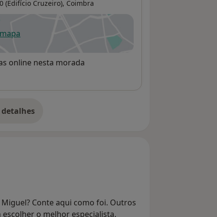
 (Edifício Cruzeiro),
Coimbra
 mapa
re num novo separador
rvas online nesta morada
 detalhes
bre o endereço
 Miguel? Conte aqui como foi. Outros
 escolher o melhor especialista.