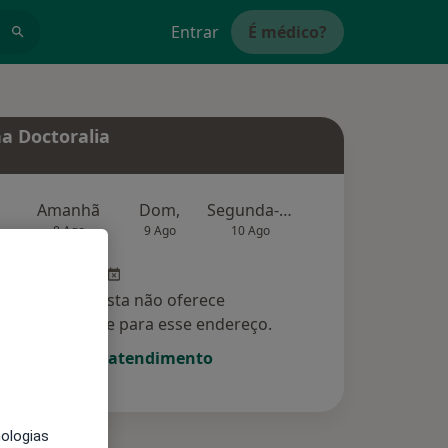
Entrar
É médico?
a Doctoralia
Amanhã
Dom,
Segunda-feira
Ter,
Qu
8 Ago
9 Ago
10 Ago
11 Ago
12 Ag
Esse especialista não oferece
amento online para esse endereço.
Solicite um atendimento
nologias