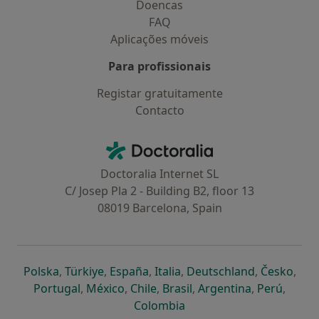
Doencas
FAQ
Aplicações móveis
Para profissionais
Registar gratuitamente
Contacto
Contacto
Doctoralia - Homepage
Doctoralia Internet SL
C/ Josep Pla 2 - Building B2, floor 13
08019 Barcelona, Spain
abre num novo separador
abre num novo separador
abre num novo separador
abre num novo separado
abre num n
abre
Polska
,
Türkiye
,
España
,
Italia
,
Deutschland
,
Česko
,
abre num novo separador
abre num novo separador
abre num novo separador
abre num novo separa
abre num no
abre n
Portugal
,
México
,
Chile
,
Brasil
,
Argentina
,
Perú
,
abre num novo separad
Colombia