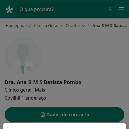
Men
O que procura?
Homepage
Clínico Geral
Covilhã
Ana B M S Batist
Mudar de cidade
Dra.
Ana B M S Batista Pombo
sobre as especializações
Clínico geral
·
Mais
Covilhã
1 endereço
Dados do contacto