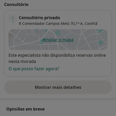
Consultório
Consultório privado
R Comendador Campos Melo 70,1º-A,
Covilhã
Ampliar o mapa
abre num novo separador
Disponibilidade
Este especialista não disponibiliza reservas online
nesta morada
O que posso fazer agora?
Mostrar mais detalhes
sobre o endereço
Opiniões em breve