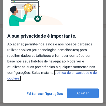
Solicite um atendimento
Experiência
Preços
Consultórios
Opiniões
Experiência
A sua privacidade é importante.
Ao aceitar, permite-nos a nós e aos nossos parceiros
Mostrar mais detalhes
sobre a experiência
utilizar cookies (ou tecnologias semelhantes) para
recolher dados estatísticos e fornecer conteúdo com
base nos seus hábitos de navegação. Pode ver e
Preços
atualizar as suas preferências a qualquer momento nas
configurações. Saiba mais na
política de privacidade e de
Sem informação sobre serviços e preços
cookies.
Este especialista ainda não adicionou nenhuma
informação sobre serviços
Aceitar
Editar configurações