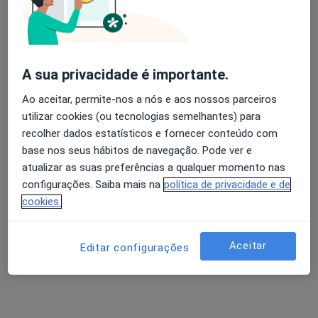
Domicílios, Aveiro
•
Mapa
Rogério de Matos Ribeiro
Esse especialista não oferece agendamento online para esse endereço.
Avaliação dos usuários: 4,6 na Play Store e 4,2 na
A sua privacidade é importante.
Apple
Solicite um atendimento
Ao aceitar, permite-nos a nós e aos nossos parceiros
utilizar cookies (ou tecnologias semelhantes) para
recolher dados estatísticos e fornecer conteúdo com
base nos seus hábitos de navegação. Pode ver e
atualizar as suas preferências a qualquer momento nas
configurações. Saiba mais na
política de privacidade e de
cookies.
Clínicas Pedro Choy
Aceitar
Editar configurações
Acupuntor, Terapeuta alternativo
Rua Conselheiro Luís Magalhães, nº 64 - 5º A / N Edifício Corticeiro 3800-137 Aveiro,
•
Mapa
Clínicas Pedro Choy