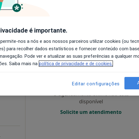
disponível
Mostrar número
rivacidade é importante.
 permite-nos a nós e aos nossos parceiros utilizar cookies (ou tec
-19h]
s) para recolher dados estatísticos e fornecer conteúdo com bas
 navegação. Pode ver e atualizar as suas preferências a qualquer 
ões. Saiba mais na
política de privacidade e de cookies.
na de
Hoje
Amanhã
Sáb,
Dom,
6 Ago
7 Ago
8 Ago
9 Ago
Editar configurações
O agendamento online não está
disponível
Solicite um atendimento
a