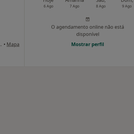
Hoje
Amanhã
Sáb,
Dom,
6 Ago
7 Ago
8 Ago
9 Ago
O agendamento online não está
disponível
 (EN109) , Estarreja
•
Mapa
Mostrar perfil