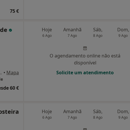
75 €
nde
Hoje
Amanhã
Sáb,
Dom,
6 Ago
7 Ago
8 Ago
9 Ago
O agendamento online não está
disponível
 esq -3880-213 Ovar, Ovar
•
Mapa
Solicite um atendimento
de
esde 60 €
osteira
Hoje
Amanhã
Sáb,
Dom,
6 Ago
7 Ago
8 Ago
9 Ago