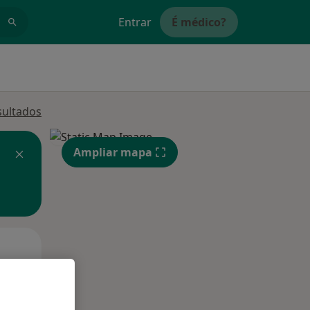
Entrar
É médico?
sultados
Ampliar mapa
Segunda-feira
Ter,
Qua
10 Ago
11 Ago
12 Ago