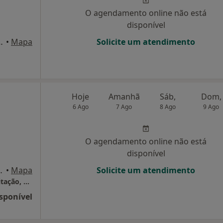
O agendamento online não está
disponível
 (EN109) , Estarreja
•
Mapa
Solicite um atendimento
Hoje
Amanhã
Sáb,
Dom,
6 Ago
7 Ago
8 Ago
9 Ago
O agendamento online não está
disponível
198, Santa Maria da Feira
•
Mapa
Solicite um atendimento
Hope - Centro de Desenvolvimento E Reabilitação, Unipe
sponível