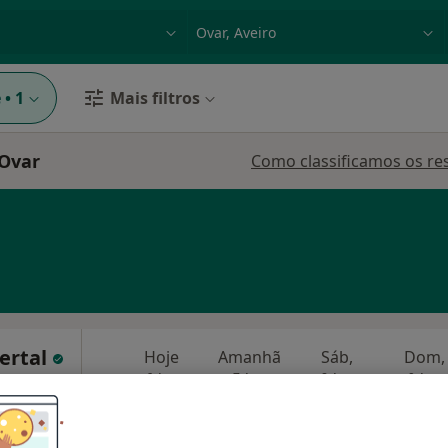
dade, doença ou nome
p. ex. Lisboa
e
•
1
Mais filtros
 Ovar
Como classificamos os re
Certal
Hoje
Amanhã
Sáb,
Dom,
6 Ago
7 Ago
8 Ago
9 Ago
O agendamento online não está