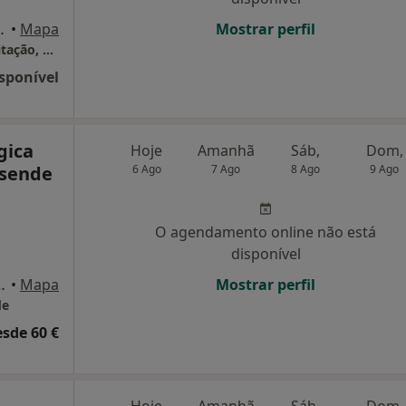
198, Santa Maria da Feira
•
Mapa
Mostrar perfil
Hope - Centro de Desenvolvimento E Reabilitação, Unipe
sponível
gica
Hoje
Amanhã
Sáb,
Dom,
esende
6 Ago
7 Ago
8 Ago
9 Ago
O agendamento online não está
disponível
 esq -3880-213 Ovar, Ovar
•
Mapa
Mostrar perfil
de
esde 60 €