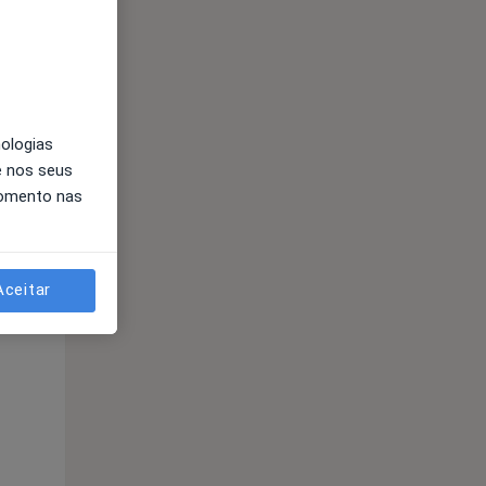
nologias
e nos seus
momento nas
Segunda-feira
Ter,
Qua
10 Ago
11 Ago
12 Ago
Aceitar