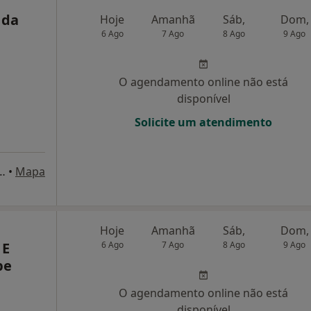
 da
Hoje
Amanhã
Sáb,
Dom,
6 Ago
7 Ago
8 Ago
9 Ago
O agendamento online não está
disponível
Solicite um atendimento
újo 1625, São João Da Madeira
•
Mapa
Hoje
Amanhã
Sáb,
Dom,
 E
6 Ago
7 Ago
8 Ago
9 Ago
pe
O agendamento online não está
disponível