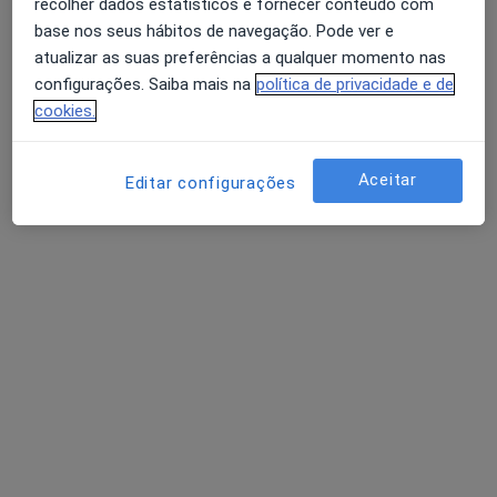
recolher dados estatísticos e fornecer conteúdo com
Avenida da Boavista, 171, Porto
•
Mapa
base nos seus hábitos de navegação. Pode ver e
Hospital Lusíadas Porto
atualizar as suas preferências a qualquer momento nas
Esse especialista não oferece agendamento online para esse endereço.
configurações. Saiba mais na
política de privacidade e de
cookies.
Solicite um atendimento
Aceitar
Editar configurações
Dunja Milicic
Otorrinolaringologista
1 opinião
Avenida da Boavista, 171, Porto
•
Mapa