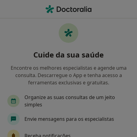
Men
Otorrinolaringologista • Sr ª Da Hora, Porto
Filters
• 1
Mapa
Otorrinolaringologistas recomendados de
Cuide da sua saúde
Generali em Sr.ª Da Hora
Como classificamos os resultados
Encontre os melhores especialistas e agende uma
consulta. Descarregue o App e tenha acesso a
ferramentas exclusivas e gratuitas.
Organize as suas consultas de um jeito
simples
Envie mensagens para os especialistas
Prof. Dr Victor F Certal
Receba notificações
Otorrinolaringologista