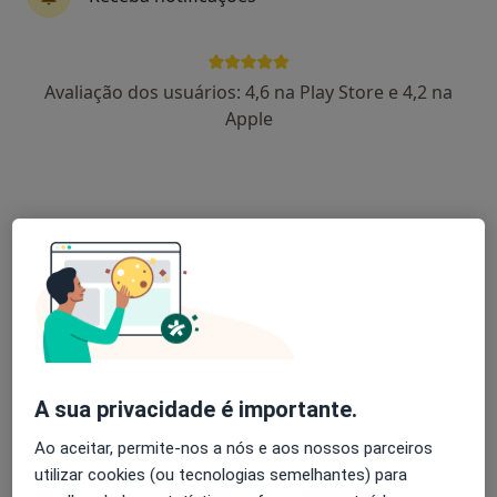
17 opiniões
Estrada da Circunvalação 14341, Porto
•
Mapa
Avaliação dos usuários: 4,6 na Play Store e 4,2 na
Hospital CUF Porto
Apple
Esse especialista não oferece agendamento online para esse endereço.
Solicite um atendimento
A sua privacidade é importante.
Dr. António Sousa Vieira
Ao aceitar, permite-nos a nós e aos nossos parceiros
Otorrinolaringologista
utilizar cookies (ou tecnologias semelhantes) para
8 opiniões