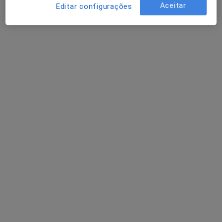
Aceitar
Editar configurações
Dra. Paula Campos
Psicólogo
Rua Alves Roçadas, n.8 1.esq., Vila Nova de Famalicão
•
Mapa
MarcaDaMente- Clinica Especializada em Saúde Mental
Check-up de saúde mental
50 €
Esse especialista não oferece agendamento online para esse endereço.
Solicite um atendimento