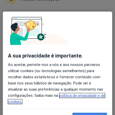
Avaliação dos usuários: 4,6 na Play Store e 4,2 na
Dr. Jorge Veloso
Apple
Psicólogo
87 opiniões
Rua Camilo Castelo Branco, 129 - Edf. Farpex, Vila Nova de Famalicão
•
Mapa
Farpex - Centro de Enf. E Médico
A sua privacidade é importante.
Primeira consulta Psicologia
60 €
Ao aceitar, permite-nos a nós e aos nossos parceiros
Esse especialista não oferece agendamento online para esse endereço.
utilizar cookies (ou tecnologias semelhantes) para
recolher dados estatísticos e fornecer conteúdo com
Solicite um atendimento
base nos seus hábitos de navegação. Pode ver e
atualizar as suas preferências a qualquer momento nas
configurações. Saiba mais na
política de privacidade e de
cookies.