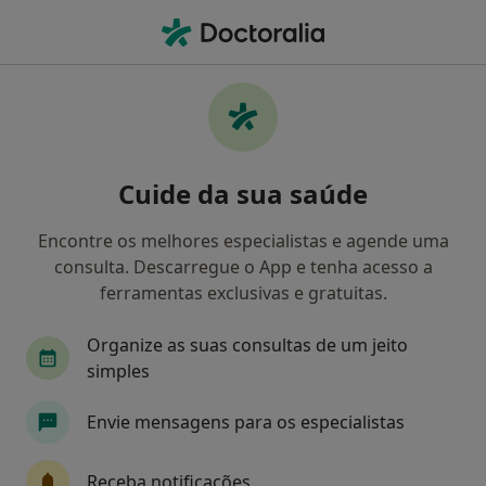
Men
Transtorno Da Personalidade Borderline • V N de Famalicão, Braga
Filters
• 1
Mapa
Transtorno Da Personalidade Borderline, V.
Cuide da sua saúde
N. de Famalicão
Como classificamos os resultados
Encontre os melhores especialistas e agende uma
consulta. Descarregue o App e tenha acesso a
ferramentas exclusivas e gratuitas.
Qual é a especialização que procura?
Organize as suas consultas de um jeito
Psicólogo
simples
Envie mensagens para os especialistas
Receba notificações