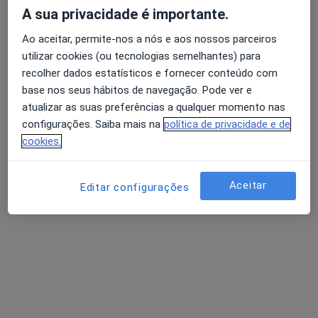
,pois era uma pessoa…
A sua privacidade é importante.
Ao aceitar, permite-nos a nós e aos nossos parceiros
Dr. José Artur Beja
utilizar cookies (ou tecnologias semelhantes) para
Avaliação dos usuários: 4,6 na Play Store e 4,2 na
Otorrinolaringologista
recolher dados estatísticos e fornecer conteúdo com
Apple
base nos seus hábitos de navegação. Pode ver e
atualizar as suas preferências a qualquer momento nas
Se toma Betaserc há 6 meses sem melhorar não
configurações. Saiba mais na
política de privacidade e de
adianta continuar a tomar! Tem de fazer uns
cookies.
exames ao equilíbrio por isso deve consultar
rapidamente um otorrino para perceber a causa
Aceitar
Editar configurações
dos…
depois de ter a minha segunda filha fiquei um
pouco surda de um ouvido, o que posso ter?
sera que vou ficar assim pra sempre?