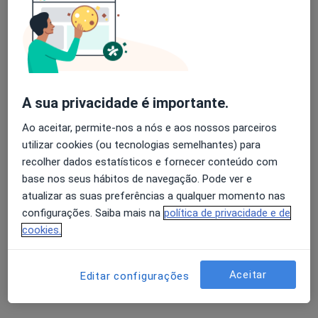
Dra. Graça Pires
Alergologista
A sua privacidade é importante.
1 opinião
Ao aceitar, permite-nos a nós e aos nossos parceiros
Rua Mário Botas, Lisboa
•
Mapa
utilizar cookies (ou tecnologias semelhantes) para
Hospital CUF Descobertas
recolher dados estatísticos e fornecer conteúdo com
Esse especialista não oferece agendamento online para esse endereço.
base nos seus hábitos de navegação. Pode ver e
atualizar as suas preferências a qualquer momento nas
Solicite um atendimento
configurações. Saiba mais na
política de privacidade e de
cookies.
Aceitar
Editar configurações