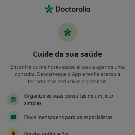
Men
Dentista • Seia, Guarda
Filters
Mapa
Dentistas em Seia
Cuide da sua saúde
Como classificamos os resultados
Encontre os melhores especialistas e agende uma
consulta. Descarregue o App e tenha acesso a
ferramentas exclusivas e gratuitas.
Organize as suas consultas de um jeito
simples
Envie mensagens para os especialistas
Pedro Ferrão de Oliveira Meireles Morais
Dentista
Receba notificações