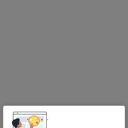
Esse especialista não oferece agendamento online para esse endereço.
Solicite um atendimento
Andreia Henriques Almeida Peres
Dentista
Rua José Guilherme Faure, Lt. 5, R/C Esq., Qta. do Pomar, Nelas
•
Mapa
Centro Clínico E Dentário de Nelas
Esse especialista não oferece agendamento online para esse endereço.