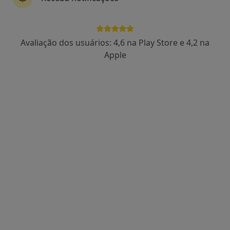
1 opinião
rua Dr António Mendes, Edificio São Miguel, 1ºDF, Vila Nova de Tazem
•
Mapa
Xl Smile Clínica Dentária - V.Nova Tázem
Avaliação dos usuários: 4,6 na Play Store e 4,2 na
Esse especialista não oferece agendamento online para esse endereço.
Apple
Solicite um atendimento
Maria Isabel Vieira Estorninho
Dentista
Rua D. Manuel I, Ed. SOLAR I r/c Esq., Seia
•
Mapa
Clínica Médico-Dentária de Seia