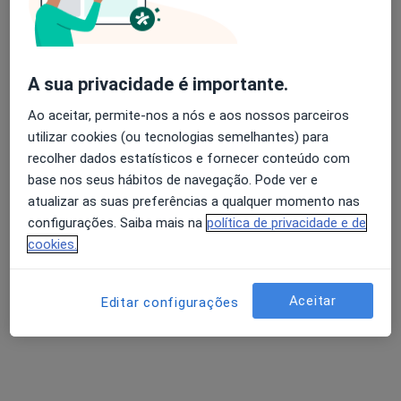
Solicite um atendimento
A sua privacidade é importante.
Ao aceitar, permite-nos a nós e aos nossos parceiros
utilizar cookies (ou tecnologias semelhantes) para
recolher dados estatísticos e fornecer conteúdo com
base nos seus hábitos de navegação. Pode ver e
atualizar as suas preferências a qualquer momento nas
Sara Cristina dos santos Lopes
configurações. Saiba mais na
política de privacidade e de
Dentista
cookies.
Av. dos Bombeiros Voluntários, Urb das Camálias, lote 4 Loja A, Seia
•
Mapa
Consultório privado
Aceitar
Editar configurações
Esse especialista não oferece agendamento online para esse endereço.
Solicite um atendimento