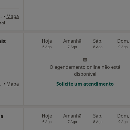
c-E, Fornos de Algodres
•
Mapa
oal
is
Hoje
Amanhã
Sáb,
Dom,
6 Ago
7 Ago
8 Ago
9 Ago
O agendamento online não está
disponível
elorico Da Beira
•
Mapa
Solicite um atendimento
es
Hoje
Amanhã
Sáb,
Dom,
6 Ago
7 Ago
8 Ago
9 Ago