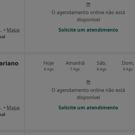
O agendamento online não está
disponível
c-E, Fornos de Algodres
•
Mapa
Solicite um atendimento
oal
ariano
Hoje
Amanhã
Sáb,
Dom,
6 Ago
7 Ago
8 Ago
9 Ago
O agendamento online não está
disponível
c-E, Fornos de Algodres
•
Mapa
Solicite um atendimento
oal