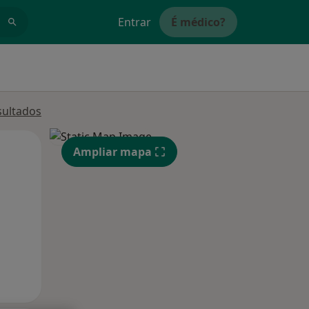
Entrar
É médico?
sultados
Segunda-feira
Ter,
Qua
Ampliar mapa
10 Ago
11 Ago
12 Ago