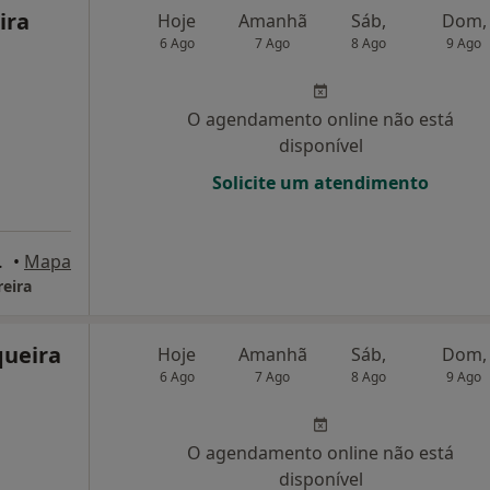
ira
Hoje
Amanhã
Sáb,
Dom,
6 Ago
7 Ago
8 Ago
9 Ago
O agendamento online não está
disponível
Solicite um atendimento
B, Gouveia
•
Mapa
reira
queira
Hoje
Amanhã
Sáb,
Dom,
6 Ago
7 Ago
8 Ago
9 Ago
O agendamento online não está
disponível