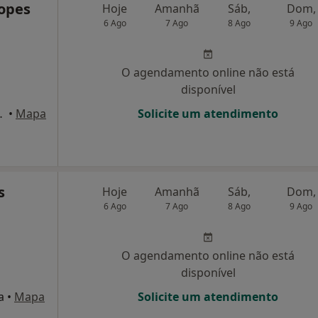
Lopes
Hoje
Amanhã
Sáb,
Dom,
6 Ago
7 Ago
8 Ago
9 Ago
O agendamento online não está
disponível
alva Do Castelo
•
Mapa
Solicite um atendimento
s
Hoje
Amanhã
Sáb,
Dom,
6 Ago
7 Ago
8 Ago
9 Ago
O agendamento online não está
disponível
a
•
Mapa
Solicite um atendimento