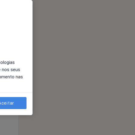
Segunda-feira
Ter,
Qua
10 Ago
11 Ago
12 Ago
nologias
e nos seus
momento nas
Segunda-feira
Ter,
Qua
10 Ago
11 Ago
12 Ago
Aceitar