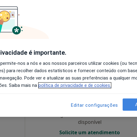
Hoje
Amanhã
Sáb,
Dom,
6 Ago
7 Ago
8 Ago
9 Ago
O agendamento online não está
disponível
rivacidade é importante.
s de Tavares
•
Mapa
Solicite um atendimento
 permite-nos a nós e aos nossos parceiros utilizar cookies (ou tec
s) para recolher dados estatísticos e fornecer conteúdo com bas
 navegação. Pode ver e atualizar as suas preferências a qualquer 
ões. Saiba mais na
política de privacidade e de cookies.
ibeiro
Hoje
Amanhã
Sáb,
Dom,
6 Ago
7 Ago
8 Ago
9 Ago
Editar configurações
O agendamento online não está
disponível
Solicite um atendimento