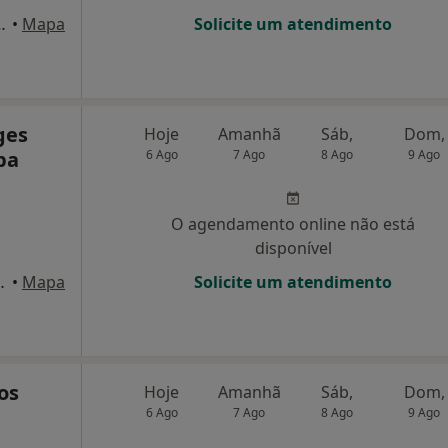
-lj 7, Penalva Do Castelo
•
Mapa
Solicite um atendimento
ges
Hoje
Amanhã
Sáb,
Dom,
pa
6 Ago
7 Ago
8 Ago
9 Ago
O agendamento online não está
disponível
l, 1ºDF, Vila Nova de Tazem
•
Mapa
Solicite um atendimento
os
Hoje
Amanhã
Sáb,
Dom,
6 Ago
7 Ago
8 Ago
9 Ago