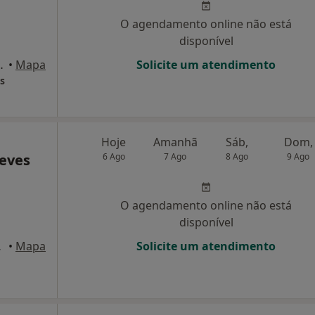
O agendamento online não está
disponível
 Penalva Do Castelo
•
Mapa
Solicite um atendimento
s
Hoje
Amanhã
Sáb,
Dom,
eves
6 Ago
7 Ago
8 Ago
9 Ago
O agendamento online não está
disponível
Castelo
•
Mapa
Solicite um atendimento