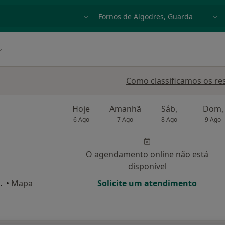
dade, doença ou nome
p. ex. Lisboa
Como classificamos os re
Hoje
Amanhã
Sáb,
Dom,
6 Ago
7 Ago
8 Ago
9 Ago
O agendamento online não está
disponível
l, 1ºDF, Vila Nova de Tazem
•
Mapa
Solicite um atendimento