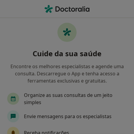
Men
Nutrição • Coimbra, Coimbra
Filters
• 1
Mapa
Clínicas nutrição em Coimbra
Cuide da sua saúde
Como classificamos os resultados
Encontre os melhores especialistas e agende uma
consulta. Descarregue o App e tenha acesso a
ferramentas exclusivas e gratuitas.
Organize as suas consultas de um jeito
simples
Envie mensagens para os especialistas
Espaço CAlmaMente
·
Mais
Nutricionista, Psicólogo, Psiquiatra
Receba notificações