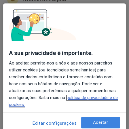
29 opiniões
Morada 1
Morada 2
Morada 3
Morada 4
Avaliação dos usuários: 4,6 na Play Store e 4,2 na
Apple
Condeixa-A-Nova
•
Mapa
Espaço CAlmaMente
Nenhum profissional neste centro médico tem consultas disponíveis
A sua privacidade é importante.
Mostrar perfil
Ao aceitar, permite-nos a nós e aos nossos parceiros
utilizar cookies (ou tecnologias semelhantes) para
recolher dados estatísticos e fornecer conteúdo com
base nos seus hábitos de navegação. Pode ver e
atualizar as suas preferências a qualquer momento nas
configurações. Saiba mais na
política de privacidade e de
cookies.
Aceitar
Editar configurações
Aquelespaço - Clínica Médica Lda