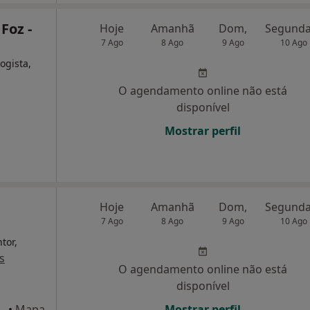
Foz -
Hoje
Amanhã
Dom,
7 Ago
8 Ago
9 Ago
10 Ago
ogista,
O agendamento online não está
disponível
Mostrar perfil
Hoje
Amanhã
Dom,
7 Ago
8 Ago
9 Ago
10 Ago
tor,
s
O agendamento online não está
disponível
 433, Matosinhos
•
Mapa
Mostrar perfil