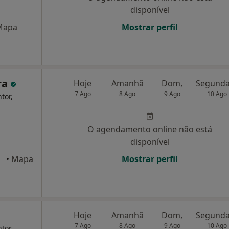
disponível
Mapa
Mostrar perfil
ra
Hoje
Amanhã
Dom,
7 Ago
8 Ago
9 Ago
10 Ago
tor,
O agendamento online não está
disponível
 Porto
•
Mapa
Mostrar perfil
Hoje
Amanhã
Dom,
7 Ago
8 Ago
9 Ago
10 Ago
tor,