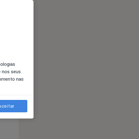
Segunda-feira
Ter,
Qua
Qui,
11 Ago
12 Ago
13 Ago
nologias
e nos seus
momento nas
Segunda-feira
Ter,
Qua
Qui,
11 Ago
12 Ago
13 Ago
Aceitar