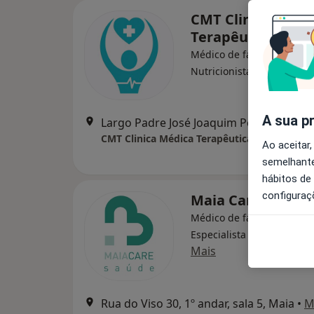
CMT Clinica Médi
Terapêutica Lda
Médico de família, Fisiote
·
Mais
Nutricionista
A sua p
Largo Padre José Joaquim Perei
CMT Clinica Médica Terapêutica Lda
Ao aceitar,
semelhante
hábitos de
configuraç
Maia Care Saúde
Médico de família, Acupun
Especialista em análises c
Mais
Rua do Viso 30, 1º andar, sala 5, Maia
•
M