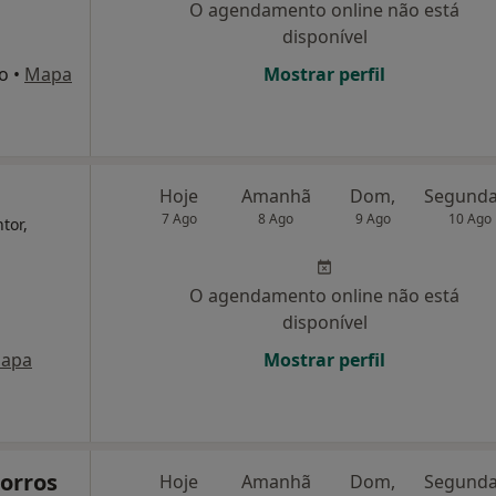
O agendamento online não está
disponível
to
•
Mapa
Mostrar perfil
Hoje
Amanhã
Dom,
7 Ago
8 Ago
9 Ago
10 Ago
tor,
O agendamento online não está
disponível
apa
Mostrar perfil
corros
Hoje
Amanhã
Dom,