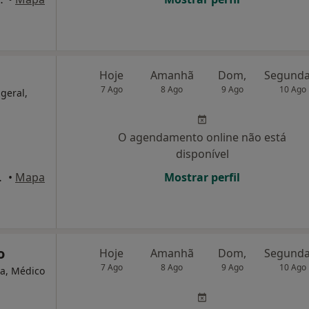
Hoje
Amanhã
Dom,
7 Ago
8 Ago
9 Ago
10 Ago
 geral,
O agendamento online não está
disponível
ova de Gaia
•
Mapa
Mostrar perfil
o
Hoje
Amanhã
Dom,
7 Ago
8 Ago
9 Ago
10 Ago
ta, Médico