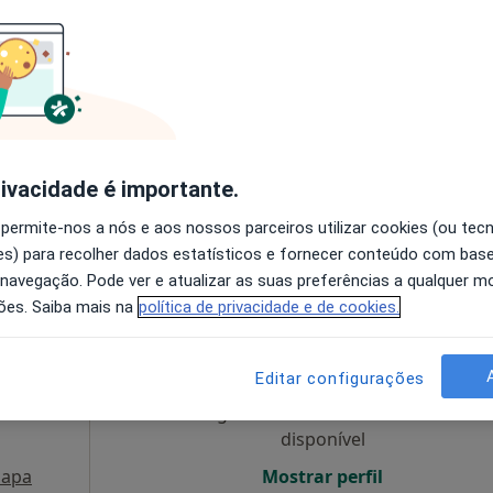
ca
Hoje
Amanhã
Dom,
7 Ago
8 Ago
9 Ago
10 Ago
rapeuta,
O agendamento online não está
disponível
rivacidade é importante.
ra dos Santos Manássa 39, Matosinhos
•
Mapa
Mostrar perfil
 permite-nos a nós e aos nossos parceiros utilizar cookies (ou tec
s) para recolher dados estatísticos e fornecer conteúdo com bas
 navegação. Pode ver e atualizar as suas preferências a qualquer 
ões. Saiba mais na
política de privacidade e de cookies.
Hoje
Amanhã
Dom,
7 Ago
8 Ago
9 Ago
10 Ago
tor,
·
línicas
Editar configurações
O agendamento online não está
disponível
apa
Mostrar perfil