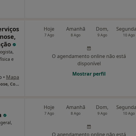
erviços
Hoje
Amanhã
Dom,
pnose,
7 Ago
8 Ago
9 Ago
10 Ago
ação
ogista,
O agendamento online não está
ísica e
disponível
Mostrar perfil
o
•
Mapa
PuroEquilibrio - Serviços de Psicologia, Hipnose, Coaching e Formação
Hoje
Amanhã
Dom,
a
7 Ago
8 Ago
9 Ago
10 Ago
 geral,
O agendamento online não está