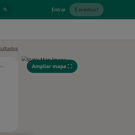
Entrar
É médico?
sultados
Segunda-feira
Ter,
Qua
Qui,
Ampliar mapa
11 Ago
12 Ago
13 Ago