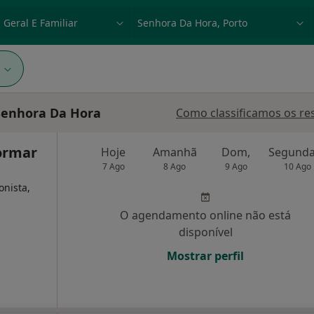
dade, doença ou nome
p. ex. Lisboa
1
 Senhora Da Hora
Como classificamos os re
ormar
Hoje
Amanhã
Dom,
7 Ago
8 Ago
9 Ago
10 Ago
onista,
O agendamento online não está
disponível
Mostrar perfil