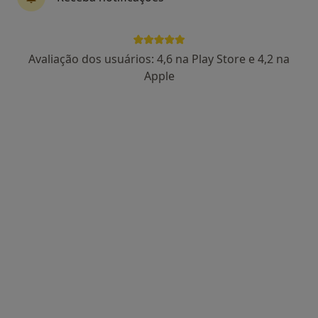
Dentista
Rua dos Covões Bloco B sub-c S.Martinho do Bispo, Coimbra
•
Mapa
Clinica Médica Dentária S.Martinho Unipessoal
Avaliação dos usuários: 4,6 na Play Store e 4,2 na
Nenhum profissional neste centro médico tem consultas disponíveis
Apple
Mostrar perfil
Clinica Medica Dentaria S. Joao Baptista
Dentista
Rua S. Joao Baptista, n7 R/C Dto, Figueira de Lorvão
•
Mapa
Clinica Medica Dentaria S. Joao Baptista