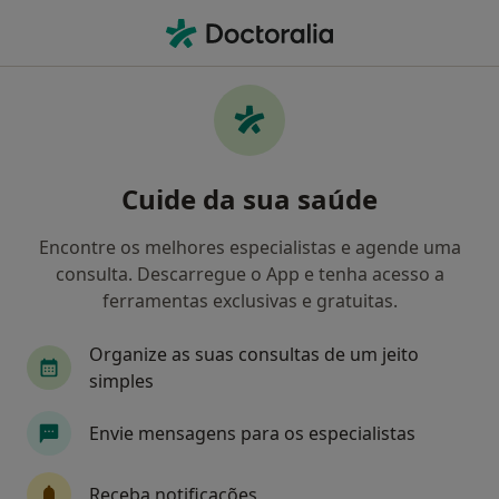
Men
Medicina Dentária • Coimbra, Coimbra
Filters
• 1
Mapa
Clínicas medicina dentária em Coimbra
Cuide da sua saúde
Como classificamos os resultados
Encontre os melhores especialistas e agende uma
consulta. Descarregue o App e tenha acesso a
ferramentas exclusivas e gratuitas.
Organize as suas consultas de um jeito
simples
Envie mensagens para os especialistas
Clinica Médica Dentária S.Martinho
Unipessoal
Receba notificações