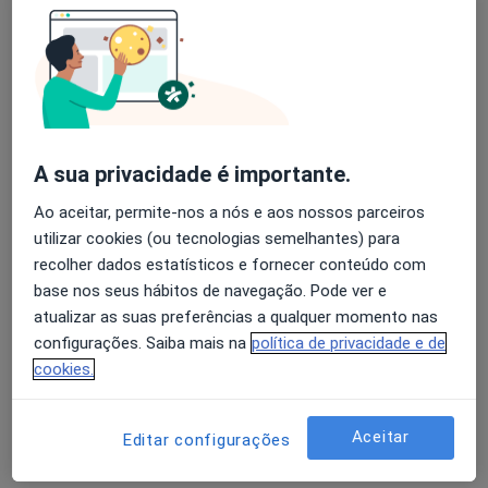
Mostrar perfil
A sua privacidade é importante.
Ao aceitar, permite-nos a nós e aos nossos parceiros
utilizar cookies (ou tecnologias semelhantes) para
recolher dados estatísticos e fornecer conteúdo com
Clínica Médica E Dentária de Murtede
base nos seus hábitos de navegação. Pode ver e
Dentista
atualizar as suas preferências a qualquer momento nas
configurações. Saiba mais na
política de privacidade e de
Praceta Dª Maria 10-A, Murtede
•
Mapa
cookies.
Clínica Médica E Dentária de Murtede
Nenhum profissional neste centro médico tem consultas disponíveis
Aceitar
Editar configurações
Mostrar perfil