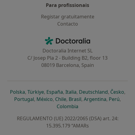
Para profissionais
Registar gratuitamente
Contacto
Contacto
Doctoralia - Homepage
Doctoralia Internet SL
C/ Josep Pla 2 - Building B2, floor 13
08019 Barcelona, Spain
abre num novo separador
abre num novo separador
abre num novo separador
abre num novo separado
abre num n
abre
Polska
,
Türkiye
,
España
,
Italia
,
Deutschland
,
Česko
,
abre num novo separador
abre num novo separador
abre num novo separador
abre num novo separa
abre num no
abre n
Portugal
,
México
,
Chile
,
Brasil
,
Argentina
,
Perú
,
abre num novo separad
Colombia
REGULAMENTO (UE) 2022/2065 (DSA) art. 24:
15.395.179 “AMARs