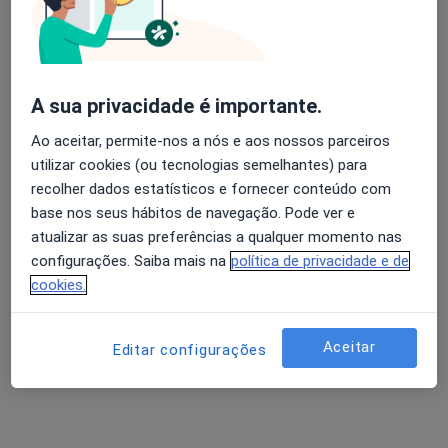
R. Dr. António da Costa Santos, Leiria
•
Mapa
TSM - Terapeuta Silvia Mendes
Consulta online
desde 35 €
Avaliação dos usuários: 4,6 na Play Store e 4,2 na
Esse especialista não oferece agendamento online para esse endereço.
A sua privacidade é importante.
Apple
Solicite um atendimento
Ao aceitar, permite-nos a nós e aos nossos parceiros
utilizar cookies (ou tecnologias semelhantes) para
recolher dados estatísticos e fornecer conteúdo com
base nos seus hábitos de navegação. Pode ver e
atualizar as suas preferências a qualquer momento nas
configurações. Saiba mais na
política de privacidade e de
cookies.
Aceitar
Editar configurações
Clínica Santa Susana
Terapeuta ocupacional, Psicólogo, Terapeuta da fala
Rua Nova da Vila, R/C, Bloco I, Turquel
•
Mapa