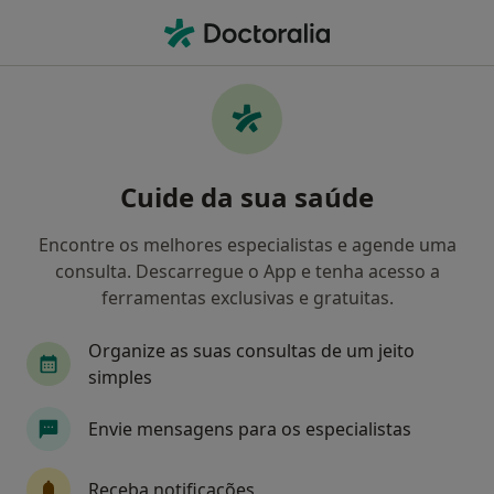
Men
Primeira Consulta Osteopatia • Coimbra, Coimbra
Filters
• 1
Mapa
Primeira consulta Osteopatia, Coimbra
Cuide da sua saúde
Como classificamos os resultados
Encontre os melhores especialistas e agende uma
consulta. Descarregue o App e tenha acesso a
Qual é a especialização que procura?
ferramentas exclusivas e gratuitas.
Osteopata
Fisioterapeuta
Terapeuta alte
Organize as suas consultas de um jeito
simples
Envie mensagens para os especialistas
Receba notificações