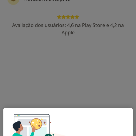
Dra. Marta Amaro
Avaliação dos usuários: 4,6 na Play Store e 4,2 na
Fisioterapeuta, Osteopata
Apple
4 opiniões
Av. Fernão de Magalhães, 619, Ed. Mondego (1º Piso, Sala 1.23), Coimbra
•
Mapa
Naturclinic - Clínica de Medicina Funcional
Primeira consulta Osteopatia
Preço não disponível
Esse especialista não oferece agendamento online para esse endereço.
Solicite um atendimento