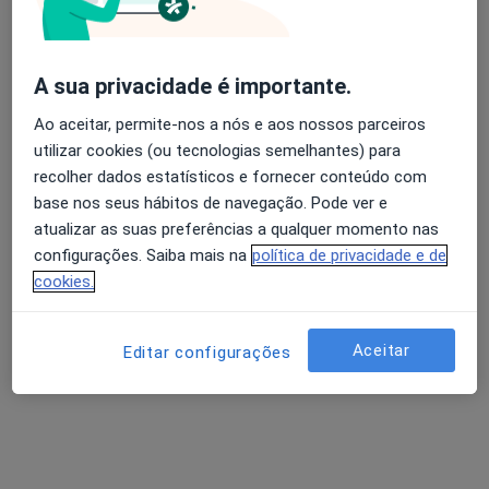
Vasco Vicente
A sua privacidade é importante.
Osteopata
Ao aceitar, permite-nos a nós e aos nossos parceiros
Avenida Calouste Gulbenkian 5, Coimbra
•
Mapa
utilizar cookies (ou tecnologias semelhantes) para
Vasco Vicente - Fisioterapia e Osteopatia
recolher dados estatísticos e fornecer conteúdo com
Primeira consulta Osteopatia
desde 45 €
base nos seus hábitos de navegação. Pode ver e
atualizar as suas preferências a qualquer momento nas
Esse especialista não oferece agendamento online para esse endereço.
configurações. Saiba mais na
política de privacidade e de
cookies.
Solicite um atendimento
Aceitar
Editar configurações