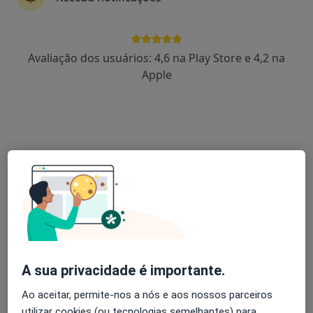
Dr. Diogo Lana
Avaliação dos usuários: 4,6 na Play Store e 4,2 na
Fisioterapeuta
Apple
Rua das Mesuras, bloco 3, R/C, fração A., Tarouca
•
Mapa
MoviMente
Primeira consulta Fisioterapia
Preço não disponível
Esse especialista não oferece agendamento online para esse endereço.
Solicite um atendimento
A sua privacidade é importante.
Ao aceitar, permite-nos a nós e aos nossos parceiros
utilizar cookies (ou tecnologias semelhantes) para