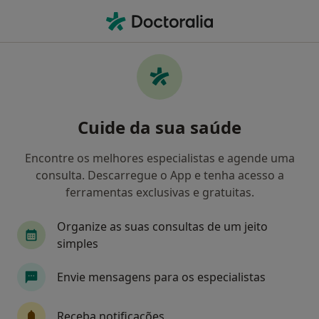
Men
Primeira Consulta Fisioterapia • Viseu, Viseu
Filters
• 1
Mapa
Primeira consulta Fisioterapia, Viseu
Cuide da sua saúde
Como classificamos os resultados
Encontre os melhores especialistas e agende uma
consulta. Descarregue o App e tenha acesso a
Qual é a especialização que procura?
ferramentas exclusivas e gratuitas.
Fisioterapeuta
Osteopata
Terapeuta alte
Organize as suas consultas de um jeito
simples
Envie mensagens para os especialistas
Receba notificações