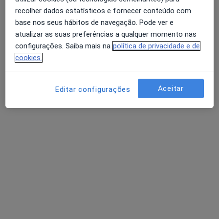
recolher dados estatísticos e fornecer conteúdo com
Marylene Freitas
base nos seus hábitos de navegação. Pode ver e
atualizar as suas preferências a qualquer momento nas
Fisioterapeuta, Osteopata
configurações. Saiba mais na
política de privacidade e de
São martinho de orgens Rua principal nº6, Viseu
•
Mapa
cookies.
Consultório privado
Primeira consulta Fisioterapia
Preço não disponível
Aceitar
Editar configurações
Esse especialista não oferece agendamento online para esse endereço.
Solicite um atendimento