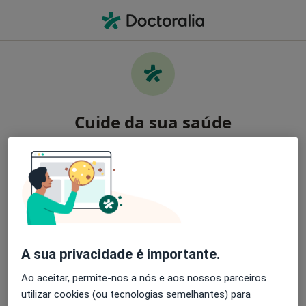
Men
Hipnose Clínica • Ericeira, Lisboa
Cuide da sua saúde
Encontre os melhores especialistas e agende uma
consulta. Descarregue o App e tenha acesso a
ferramentas exclusivas e gratuitas.
Organize as suas consultas de um jeito
simples
A sua privacidade é importante.
Envie mensagens para os especialistas
Ao aceitar, permite-nos a nós e aos nossos parceiros
utilizar cookies (ou tecnologias semelhantes) para
Receba notificações