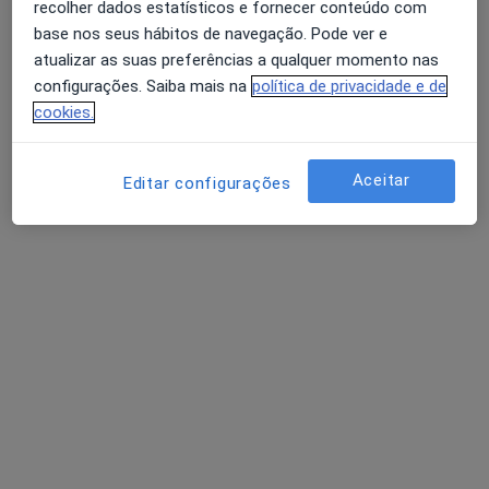
Não encontramos nenhum Hipnose clínica -
recolher dados estatísticos e fornecer conteúdo com
Ericeira, Lisboa
base nos seus hábitos de navegação. Pode ver e
atualizar as suas preferências a qualquer momento nas
Tente remover alguns filtros:
configurações. Saiba mais na
política de privacidade e de
Avaliação dos usuários: 4,6 na Play Store e 4,2 na
cookies.
Apple
Serviços
Aceitar
Editar configurações
Homepage
Serviços
Hipnose Clínica
Ericeira
Mudar de cidade
Serviço
Privacidade
Política de privacidade para determinados
profissionais de saúde
Quem somos