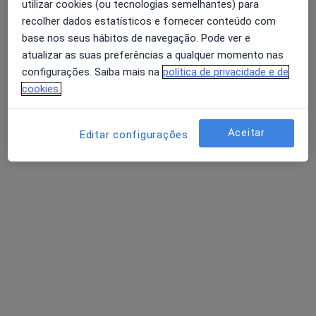
utilizar cookies (ou tecnologias semelhantes) para
Dra. Maria João Calheiros Lobo
recolher dados estatísticos e fornecer conteúdo com
Dentista
Senhora Da Hora
base nos seus hábitos de navegação. Pode ver e
atualizar as suas preferências a qualquer momento nas
Avaliação dos usuários: 4,6 na Play Store e 4,2 na
configurações. Saiba mais na
política de privacidade e de
Apple
cookies.
Qualquer coroa, de cerâmica ou não, pode
"soltar-se", ou porque a estrutura que a suporta
fracturou (seja dente ou coto artificial), ou
Aceitar
Editar configurações
porque o cimento/cola se degradou e já…