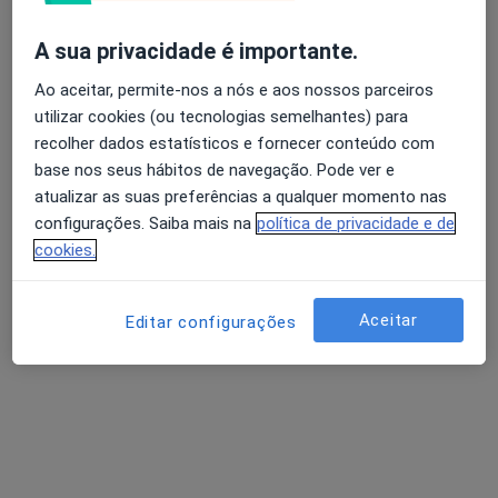
A sua privacidade é importante.
Dra. Sara Coutinho Varino
Avaliação dos usuários: 4,6 na Play Store e 4,2 na
Ao aceitar, permite-nos a nós e aos nossos parceiros
Psicólogo
Apple
utilizar cookies (ou tecnologias semelhantes) para
1 opinião
recolher dados estatísticos e fornecer conteúdo com
base nos seus hábitos de navegação. Pode ver e
Rua da Liberdade, nº 4, 1º andar,, Figueira Da Foz
•
Mapa
atualizar as suas preferências a qualquer momento nas
Consultório privado
configurações. Saiba mais na
política de privacidade e de
Coaching Psicológico
45 €
cookies.
Esse especialista não oferece agendamento online para esse endereço.
Aceitar
Editar configurações
Solicite um atendimento
Pesquisas relacionadas
Serviços relacionados em Figueira Da Foz
Primeira consulta Psicologia Figueira Da Foz