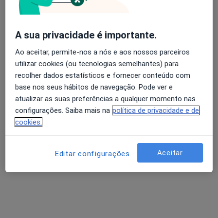
R Liberdade 81 Rc, Figueira Da Foz
•
Mapa
Consultório privado
Esse especialista não oferece agendamento online para esse endereço.
A sua privacidade é importante.
Avaliação dos usuários: 4,6 na Play Store e 4,2 na
Apple
Solicite um atendimento
Ao aceitar, permite-nos a nós e aos nossos parceiros
utilizar cookies (ou tecnologias semelhantes) para
recolher dados estatísticos e fornecer conteúdo com
base nos seus hábitos de navegação. Pode ver e
atualizar as suas preferências a qualquer momento nas
configurações. Saiba mais na
política de privacidade e de
cookies.
Aceitar
Editar configurações
Dr. Luis Silva Pinto
Pediatra
Diagosticum Lda R Afonso Albuquerque 76 Rc, Figueira Da Foz
•
Mapa
Consultório privado