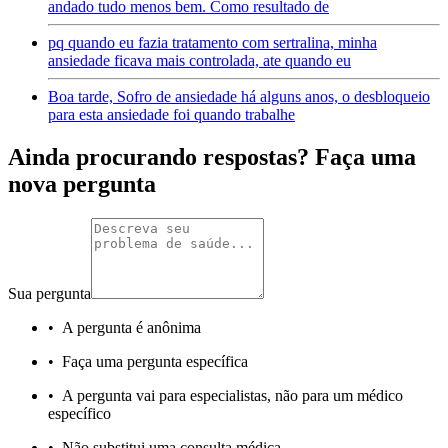
andado tudo menos bem. Como resultado de
pq quando eu fazia tratamento com sertralina, minha
ansiedade ficava mais controlada, ate quando eu
Boa tarde, Sofro de ansiedade há alguns anos, o desbloqueio
para esta ansiedade foi quando trabalhe
Ainda procurando respostas? Faça uma
nova pergunta
Sua pergunta
•
A pergunta é anônima
•
Faça uma pergunta específica
•
A pergunta vai para especialistas, não para um médico
específico
•
Não substitui uma consulta médica