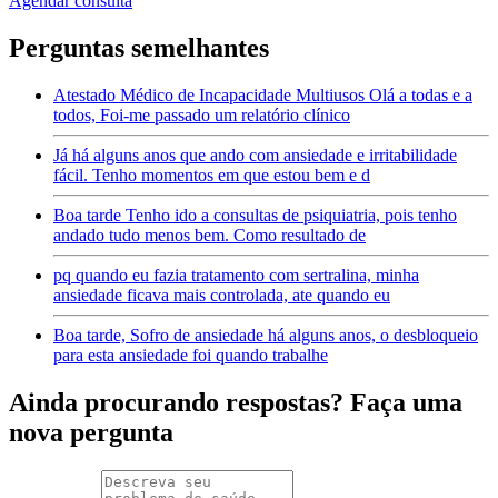
Agendar consulta
Perguntas semelhantes
Atestado Médico de Incapacidade Multiusos Olá a todas e a
todos, Foi-me passado um relatório clínico
Já há alguns anos que ando com ansiedade e irritabilidade
fácil. Tenho momentos em que estou bem e d
Boa tarde Tenho ido a consultas de psiquiatria, pois tenho
andado tudo menos bem. Como resultado de
pq quando eu fazia tratamento com sertralina, minha
ansiedade ficava mais controlada, ate quando eu
Boa tarde, Sofro de ansiedade há alguns anos, o desbloqueio
para esta ansiedade foi quando trabalhe
Ainda procurando respostas? Faça uma
nova pergunta