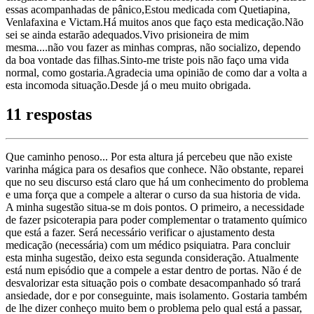
essas acompanhadas de pânico,Estou medicada com Quetiapina,
Venlafaxina e Victam.Há muitos anos que faço esta medicação.Não
sei se ainda estarão adequados.Vivo prisioneira de mim
mesma....não vou fazer as minhas compras, não socializo, dependo
da boa vontade das filhas.Sinto-me triste pois não faço uma vida
normal, como gostaria.Agradecia uma opinião de como dar a volta a
esta incomoda situação.Desde já o meu muito obrigada.
11 respostas
Que caminho penoso... Por esta altura já percebeu que não existe
varinha mágica para os desafios que conhece. Não obstante, reparei
que no seu discurso está claro que há um conhecimento do problema
e uma força que a compele a alterar o curso da sua historia de vida.
A minha sugestão situa-se m dois pontos. O primeiro, a necessidade
de fazer psicoterapia para poder complementar o tratamento químico
que está a fazer. Será necessário verificar o ajustamento desta
medicação (necessária) com um médico psiquiatra. Para concluir
esta minha sugestão, deixo esta segunda consideração. Atualmente
está num episódio que a compele a estar dentro de portas. Não é de
desvalorizar esta situação pois o combate desacompanhado só trará
ansiedade, dor e por conseguinte, mais isolamento. Gostaria também
de lhe dizer conheço muito bem o problema pelo qual está a passar,