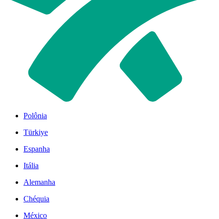
Polônia
Türkiye
Espanha
Itália
Alemanha
Chéquia
México