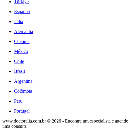
Türkiye
Espanha
Itália
Alemanha
Chéquia
México
Chile
Brasil
Argentina
Colômbia
Peru
Portugal
www.doctoralia.com.br © 2026 - Encontre um especialista e agende
uma consulta