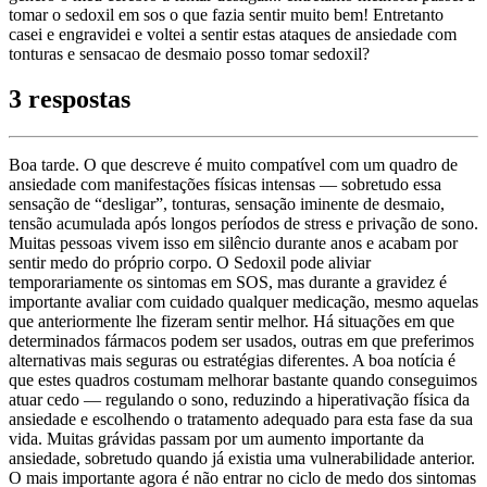
tomar o sedoxil em sos o que fazia sentir muito bem! Entretanto
casei e engravidei e voltei a sentir estas ataques de ansiedade com
tonturas e sensacao de desmaio posso tomar sedoxil?
3 respostas
Boa tarde. O que descreve é muito compatível com um quadro de
ansiedade com manifestações físicas intensas — sobretudo essa
sensação de “desligar”, tonturas, sensação iminente de desmaio,
tensão acumulada após longos períodos de stress e privação de sono.
Muitas pessoas vivem isso em silêncio durante anos e acabam por
sentir medo do próprio corpo. O Sedoxil pode aliviar
temporariamente os sintomas em SOS, mas durante a gravidez é
importante avaliar com cuidado qualquer medicação, mesmo aquelas
que anteriormente lhe fizeram sentir melhor. Há situações em que
determinados fármacos podem ser usados, outras em que preferimos
alternativas mais seguras ou estratégias diferentes. A boa notícia é
que estes quadros costumam melhorar bastante quando conseguimos
atuar cedo — regulando o sono, reduzindo a hiperativação física da
ansiedade e escolhendo o tratamento adequado para esta fase da sua
vida. Muitas grávidas passam por um aumento importante da
ansiedade, sobretudo quando já existia uma vulnerabilidade anterior.
O mais importante agora é não entrar no ciclo de medo dos sintomas