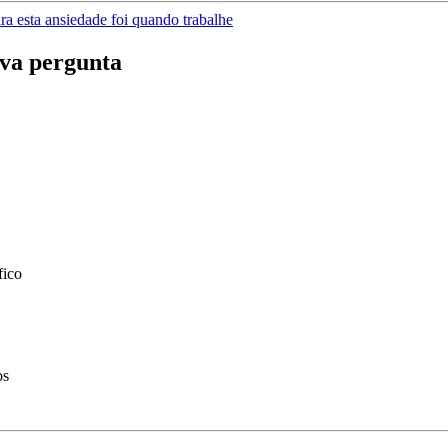
ra esta ansiedade foi quando trabalhe
va pergunta
fico
os