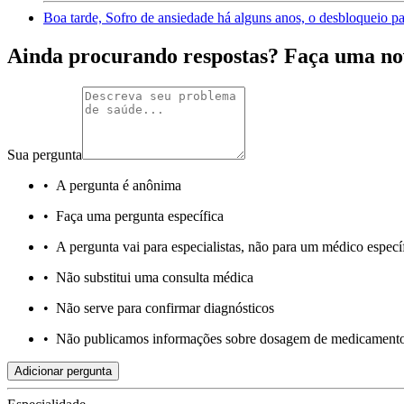
Boa tarde, Sofro de ansiedade há alguns anos, o desbloqueio pa
Ainda procurando respostas? Faça uma no
Sua pergunta
•
A pergunta é anônima
•
Faça uma pergunta específica
•
A pergunta vai para especialistas, não para um médico especí
•
Não substitui uma consulta médica
•
Não serve para confirmar diagnósticos
•
Não publicamos informações sobre dosagem de medicament
Adicionar pergunta