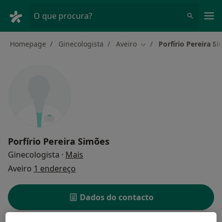
Men
O que procura?
Homepage
Ginecologista
Aveiro
Porfírio Pereira S
Mudar de cidade
Porfírio Pereira Simões
sobre as especializações
Ginecologista
·
Mais
Aveiro
1 endereço
Dados do contacto