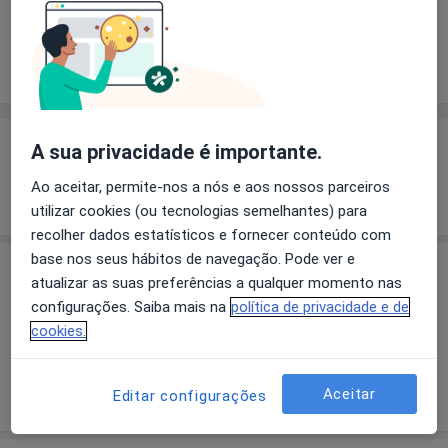
Solicite um atendimento
Experiência
Preços
Consultórios
Opiniões
Experiência
A sua privacidade é importante.
Ao aceitar, permite-nos a nós e aos nossos parceiros
Mostrar mais detalhes
sobre a experiência
utilizar cookies (ou tecnologias semelhantes) para
recolher dados estatísticos e fornecer conteúdo com
base nos seus hábitos de navegação. Pode ver e
Preços
atualizar as suas preferências a qualquer momento nas
configurações. Saiba mais na
política de privacidade e de
Sem informação sobre serviços e preços
cookies.
Este especialista ainda não adicionou nenhuma
informação sobre serviços
Aceitar
Editar configurações