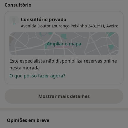
Consultório
Consultório privado
Avenida Doutor Lourenço Peixinho 248,2º-H,
Aveiro
Ampliar o mapa
abre num novo separador
Disponibilidade
Este especialista não disponibiliza reservas online
nesta morada
O que posso fazer agora?
Mostrar mais detalhes
sobre o endereço
Opiniões em breve