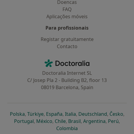
Doencas
FAQ
Aplicações móveis
Para profissionais
Registar gratuitamente
Contacto
Contacto
Doctoralia - Homepage
Doctoralia Internet SL
C/ Josep Pla 2 - Building B2, floor 13
08019 Barcelona, Spain
abre num novo separador
abre num novo separador
abre num novo separador
abre num novo separado
abre num n
abre
Polska
,
Türkiye
,
España
,
Italia
,
Deutschland
,
Česko
,
abre num novo separador
abre num novo separador
abre num novo separador
abre num novo separa
abre num no
abre n
Portugal
,
México
,
Chile
,
Brasil
,
Argentina
,
Perú
,
abre num novo separad
Colombia