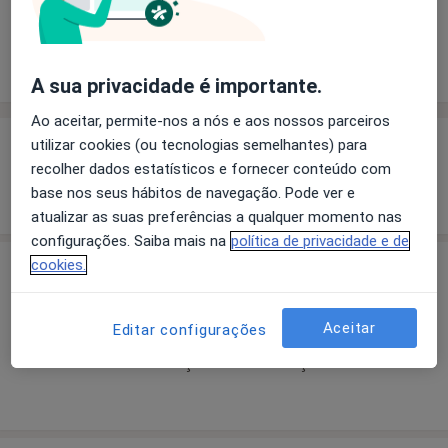
Solicite um atendimento
Experiência
Preços
Consultórios
Opiniões
A sua privacidade é importante.
Ao aceitar, permite-nos a nós e aos nossos parceiros
Experiência
utilizar cookies (ou tecnologias semelhantes) para
recolher dados estatísticos e fornecer conteúdo com
Mostrar mais detalhes
base nos seus hábitos de navegação. Pode ver e
sobre a experiência
atualizar as suas preferências a qualquer momento nas
configurações. Saiba mais na
política de privacidade e de
cookies.
Preços
Sem informação sobre serviços e preços
Aceitar
Editar configurações
Este especialista ainda não adicionou nenhuma
informação sobre serviços