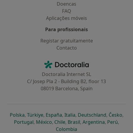
Doencas
FAQ
Aplicações móveis
Para profissionais
Registar gratuitamente
Contacto
Contacto
Doctoralia - Homepage
Doctoralia Internet SL
C/ Josep Pla 2 - Building B2, floor 13
08019 Barcelona, Spain
abre num novo separador
abre num novo separador
abre num novo separador
abre num novo separado
abre num n
abre
Polska
,
Türkiye
,
España
,
Italia
,
Deutschland
,
Česko
,
abre num novo separador
abre num novo separador
abre num novo separador
abre num novo separa
abre num no
abre n
Portugal
,
México
,
Chile
,
Brasil
,
Argentina
,
Perú
,
abre num novo separad
Colombia