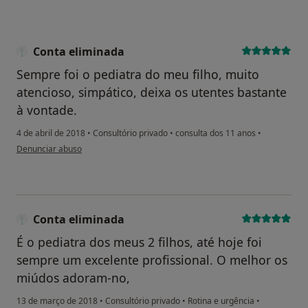
Conta eliminada
Sempre foi o pediatra do meu filho, muito
atencioso, simpático, deixa os utentes bastante
à vontade.
4 de abril de 2018
•
Consultório privado
•
consulta dos 11 anos
•
na opinião do utilizador Conta eliminada
Denunciar abuso
Conta eliminada
É o pediatra dos meus 2 filhos, até hoje foi
sempre um excelente profissional. O melhor os
miúdos adoram-no,
13 de março de 2018
•
Consultório privado
•
Rotina e urgência
•