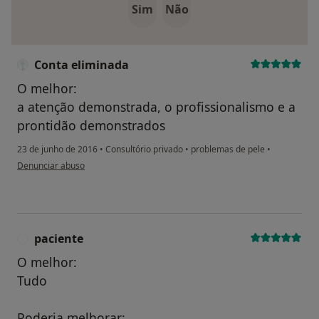
Sim
Não
Conta eliminada
O melhor:
a atenção demonstrada, o profissionalismo e a
prontidão demonstrados
23 de junho de 2016
•
Consultório privado
•
problemas de pele
•
na opinião do utilizador Conta eliminada
Denunciar abuso
paciente
P
O melhor:
Tudo
Poderia melhorar: