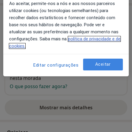
Ao aceitar, permite-nos a nós e aos nossos parceiros
utilizar cookies (ou tecnologias semelhantes) para
Consultório
recolher dados estatísticos e fornecer conteúdo com
base nos seus hábitos de navegação. Pode ver e
Consultório privado
atualizar as suas preferências a qualquer momento nas
R Casimiro Vasconcelos 11,
Viseu
configurações. Saiba mais na
política de privacidade e de
cookies.
Ampliar o mapa
abre num novo separador
Aceitar
Editar configurações
Disponibilidade
Este especialista não disponibiliza reservas online
nesta morada
O que posso fazer agora?
Mostrar mais detalhes
sobre o endereço