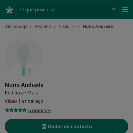
Men
O que procura?
Homepage
Pediatra
Viseu
Nuno Andrade
Mudar de cidade
Nuno Andrade
sobre as especializações
Pediatra
·
Mais
Viseu
1 endereço
6 opiniões
Dados do contacto