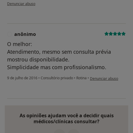
na opinião do utilizador Conta eliminada
Denunciar abuso
anônimo
A
O melhor:
Atendimento, mesmo sem consulta prévia
mostrou disponibilidade.
Simplicidade mas com profissionalismo.
na opinião do utilizador 
9 de julho de 2016
•
Consultório privado
•
Rotina
•
Denunciar abuso
As opiniões ajudam você a decidir quais
médicos/clínicas consultar?