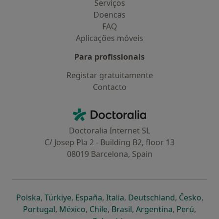
Serviços
Doencas
FAQ
Aplicações móveis
Para profissionais
Registar gratuitamente
Contacto
Contacto
Doctoralia - Homepage
Doctoralia Internet SL
C/ Josep Pla 2 - Building B2, floor 13
08019 Barcelona, Spain
abre num novo separador
abre num novo separador
abre num novo separador
abre num novo separado
abre num n
abre
Polska
,
Türkiye
,
España
,
Italia
,
Deutschland
,
Česko
,
abre num novo separador
abre num novo separador
abre num novo separador
abre num novo separa
abre num no
abre n
Portugal
,
México
,
Chile
,
Brasil
,
Argentina
,
Perú
,