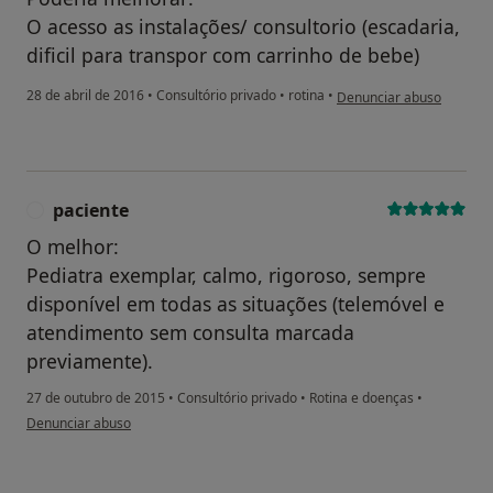
O acesso as instalações/ consultorio (escadaria,
dificil para transpor com carrinho de bebe)
na opinião do utilizador p
28 de abril de 2016
•
Consultório privado
•
rotina
•
Denunciar abuso
paciente
P
O melhor:
Pediatra exemplar, calmo, rigoroso, sempre
disponível em todas as situações (telemóvel e
atendimento sem consulta marcada
previamente).
27 de outubro de 2015
•
Consultório privado
•
Rotina e doenças
•
na opinião do utilizador paciente
Denunciar abuso