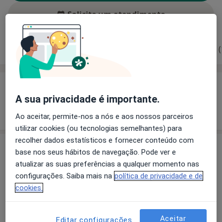
Solicite um atendimento
Experiência
Preços
Consultórios
Opiniões (
Experiência
A sua privacidade é importante.
Mostrar mais detalhes
sobre a experiência
Ao aceitar, permite-nos a nós e aos nossos parceiros
utilizar cookies (ou tecnologias semelhantes) para
recolher dados estatísticos e fornecer conteúdo com
Serviços e preços
base nos seus hábitos de navegação. Pode ver e
atualizar as suas preferências a qualquer momento nas
Primeira consulta Fisioterapia
configurações. Saiba mais na
política de privacidade e de
Detalhes
cookies.
Primeira consulta Osteopatia
Detalhes
Aceitar
Editar configurações