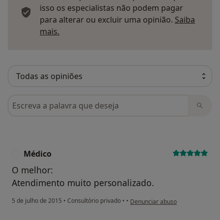
isso os especialistas não podem pagar
para alterar ou excluir uma opinião.
Saiba
Saber mais sobre pareceres
mais.
Pesquisar em opiniões
Médico
M
O melhor:
Atendimento muito personalizado.
na opinião do utilizador Médico
5 de julho de 2015
•
Consultório privado
•
•
Denunciar abuso