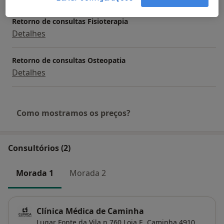
Retorno de consultas Fisioterapia
Detalhes
Retorno de consultas Osteopatia
Detalhes
Como mostramos os preços?
Consultórios (2)
Morada 1
Morada 2
Clínica Médica de Caminha
Lugar Fonte da Vila n.760 Loja E,
Caminha
4910