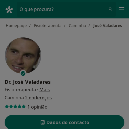
Men
O que procura?
Homepage
Fisioterapeuta
Caminha
José Valadares
Dr.
José Valadares
sobre as especializações
Fisioterapeuta
·
Mais
Caminha
2 endereços
1 opinião
Dados do contacto