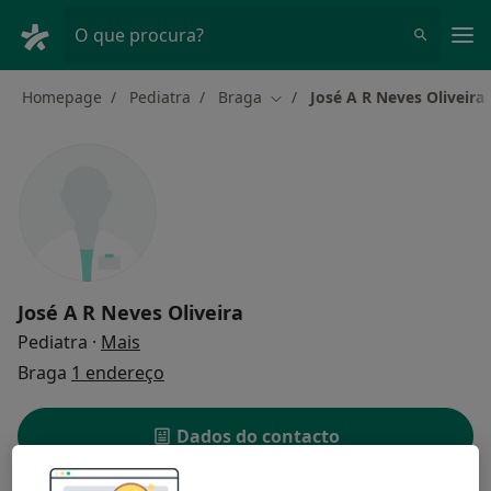
Men
O que procura?
Homepage
Pediatra
Braga
José A R Neves Oliveira
Mudar de cidade
José A R Neves Oliveira
sobre as especializações
Pediatra
·
Mais
Braga
1 endereço
Dados do contacto