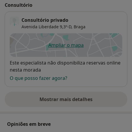
Consultório
Consultório privado
Avenida Liberdade 9,3º-D,
Braga
Ampliar o mapa
abre num novo separador
Disponibilidade
Este especialista não disponibiliza reservas online
nesta morada
O que posso fazer agora?
Mostrar mais detalhes
sobre o endereço
Opiniões em breve