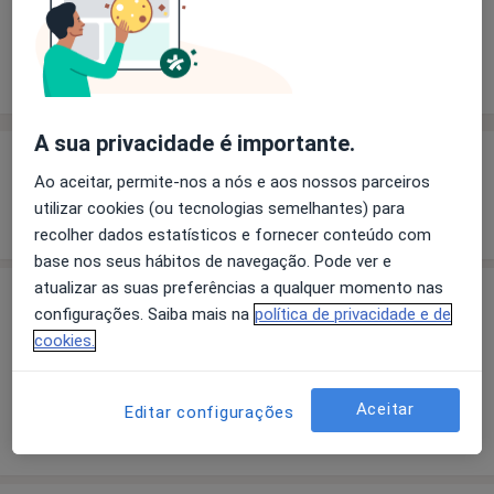
Solicite um atendimento
Experiência
Preços
Consultórios
Opiniões
A sua privacidade é importante.
Experiência
Ao aceitar, permite-nos a nós e aos nossos parceiros
utilizar cookies (ou tecnologias semelhantes) para
Mostrar mais detalhes
sobre a experiência
recolher dados estatísticos e fornecer conteúdo com
base nos seus hábitos de navegação. Pode ver e
atualizar as suas preferências a qualquer momento nas
Preços
configurações. Saiba mais na
política de privacidade e de
cookies.
Sem informação sobre serviços e preços
Este especialista ainda não adicionou nenhuma
informação sobre serviços
Aceitar
Editar configurações