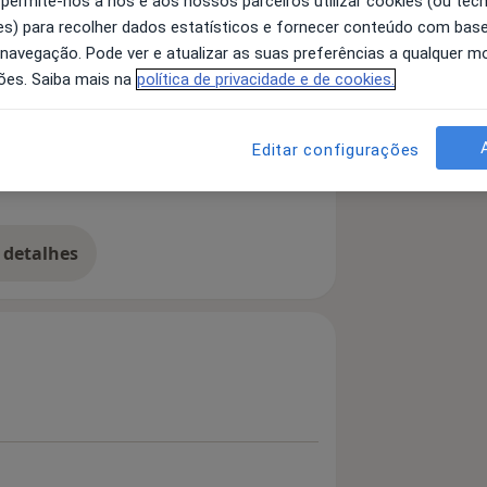
 permite-nos a nós e aos nossos parceiros utilizar cookies (ou tec
s) para recolher dados estatísticos e fornecer conteúdo com bas
 navegação. Pode ver e atualizar as suas preferências a qualquer 
euta Ocupacional. Sou apaixonada por
ões. Saiba mais na
política de privacidade e de cookies.
s que me levou a querer
Editar configurações
eu trabalho, porque
zer a diferença na vida
conhecido para muitos
onsiste esta terapia e de
 detalhes
bre a experiência
s. Partilho conteúdo,
arecer as dúvidas dos
abalho consiste em
 na realização das
ria. Ao identificar a
so de perceber qual é a
as competências