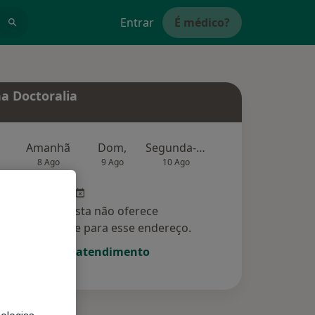
Entrar
É médico?
a Doctoralia
Amanhã
Dom,
Segunda-feira
Ter,
Qu
8 Ago
9 Ago
10 Ago
11 Ago
12 Ag
Esse especialista não oferece
amento online para esse endereço.
Solicite um atendimento