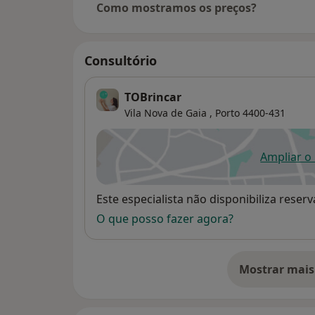
Como mostramos os preços?
necessárias para realizar a tarefa, com suc
Assim sendo, se perceber que o seu filho 
realizar alguma tarefa da sua rotina diária (b
Consultório
tomar banho, interagir com outras crianças
dificuldade persiste no tempo, sugiro que
TOBrincar
Ocupacional, visto que somos profissionais
Vila Nova de Gaia ,
Porto
4400-431
conhecimento e as ferramentas necessárias 
Ampliar o
ab
Disponibilidade
Este especialista não disponibiliza rese
O que posso fazer agora?
Mostrar mais
so