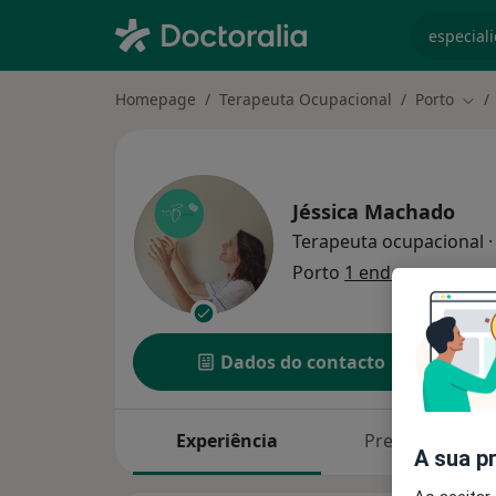
especiali
Homepage
Terapeuta Ocupacional
Porto
Muda
Jéssica Machado
Terapeuta ocupacional
·
Porto
1 endereço
Dados do contacto
Experiência
Preços
A sua p