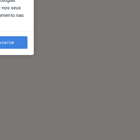
nologias
e nos seus
momento nas
Aceitar