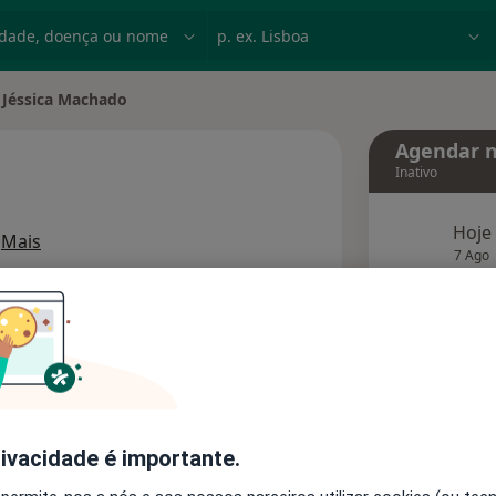
dade, doença ou nome
p. ex. Lisboa
Jéssica Machado
r de cidade
Agendar n
Inativo
Hoje
sobre as especializações
Mais
7 Ago
agend
Solicite um atendimento
Consultórios
Opiniões
rivacidade é importante.