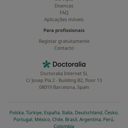
Doencas
FAQ
Aplicações móveis
Para profissionais
Registar gratuitamente
Contacto
Contacto
Doctoralia - Homepage
Doctoralia Internet SL
C/ Josep Pla 2 - Building B2, floor 13
08019 Barcelona, Spain
abre num novo separador
abre num novo separador
abre num novo separador
abre num novo separado
abre num n
abre
Polska
,
Türkiye
,
España
,
Italia
,
Deutschland
,
Česko
,
abre num novo separador
abre num novo separador
abre num novo separador
abre num novo separa
abre num no
abre n
Portugal
,
México
,
Chile
,
Brasil
,
Argentina
,
Perú
,
abre num novo separad
Colombia