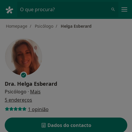
Men
O que procura?
Homepage
Psicólogo
Helga Esberard
Dra.
Helga Esberard
sobre as especializações
Psicólogo
·
Mais
5 endereços
1 opinião
Dados do contacto