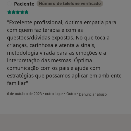
Paciente
Número de telefone verificado
P
"Excelente profissional, óptima empatia para
com quem faz terapia e com as
questões/dúvidas expostas. No que toca a
crianças, carinhosa e atenta a sinais,
metodologia virada para as emoções e a
interpretação das mesmas. Óptima
comunicação com os pais e ajuda com
estratégias que possamos aplicar em ambiente
familiar"
na opinião do utilizador Pacient
6 de outubro de 2023
•
outro lugar
•
Outro
•
Denunciar abuso