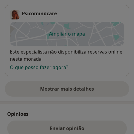
Psicomindcare
Ampliar o mapa
abre num novo separador
Disponibilidade
Este especialista não disponibiliza reservas online
nesta morada
O que posso fazer agora?
Mostrar mais detalhes
sobre o endereço
Opinioes
Enviar opinião