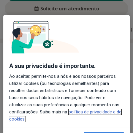
Solicite um atendimento
Experiência
Preços
Consultórios
Opiniões (
Experiência
Sou Psicóloga Clinica desde 2003, formada pelo
A sua privacidade é importante.
Instituto Universitário de Ciências Sociais e da Vida, na
área de Clínica.
Ao aceitar, permite-nos a nós e aos nossos parceiros
Integro a Bolsa de Psicólogos Portugueses para
utilizar cookies (ou tecnologias semelhantes) para
intervir em situações de crise e catástrofe.
recolher dados estatísticos e fornecer conteúdo com
Formadora em Competências Socio-Emocionais com
base nos seus hábitos de navegação. Pode ver e
Crianças e jovens (Programa Universo das Emoções)
atualizar as suas preferências a qualquer momento nas
Sobre mim
Realizo Intervenção Psicológica e Psicoterapia, em
mais
configurações. Saiba mais na
política de privacidade e de
contexto escolar e clínico, realizando avaliações
cookies.
Pacientes que trato
cognitivas e emocionais, e acompanhamento
Adultos (Apenas em alguns endereços)
psicoterapêutico em crianças, jovens, adolescentes e