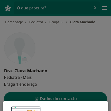
Men
O que procura?
Homepage
Pediatra
Braga
Clara Machado
Mudar de cidade
Dra.
Clara Machado
sobre as especializações
Pediatra
·
Mais
Braga
1 endereço
Dados do contacto