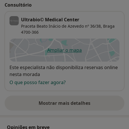
Consultório
Ultrabio© Medical Center
Praceta Beato Inácio de Azevedo nº 36/38,
Braga
4700-366
Ampliar o mapa
abre num novo separador
Disponibilidade
Este especialista não disponibiliza reservas online
nesta morada
O que posso fazer agora?
Mostrar mais detalhes
sobre o endereço
Opiniões em breve