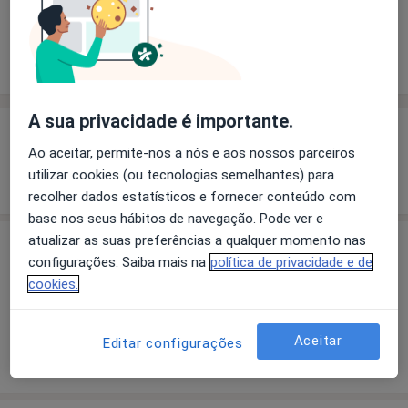
Solicite um atendimento
Experiência
Preços
Consultórios
Opiniões
A sua privacidade é importante.
Experiência
Ao aceitar, permite-nos a nós e aos nossos parceiros
Mostrar mais detalhes
utilizar cookies (ou tecnologias semelhantes) para
sobre a experiência
recolher dados estatísticos e fornecer conteúdo com
base nos seus hábitos de navegação. Pode ver e
atualizar as suas preferências a qualquer momento nas
Preços
configurações. Saiba mais na
política de privacidade e de
Sem informação sobre serviços e preços
cookies.
Este especialista ainda não adicionou nenhuma
informação sobre serviços
Aceitar
Editar configurações