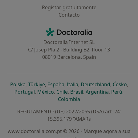
Registar gratuitamente
Contacto
Contacto
Doctoralia - Homepage
Doctoralia Internet SL
C/ Josep Pla 2 - Building B2, floor 13
08019 Barcelona, Spain
abre num novo separador
abre num novo separador
abre num novo separador
abre num novo separado
abre num n
abre
Polska
,
Türkiye
,
España
,
Italia
,
Deutschland
,
Česko
,
abre num novo separador
abre num novo separador
abre num novo separador
abre num novo separa
abre num no
abre n
Portugal
,
México
,
Chile
,
Brasil
,
Argentina
,
Perú
,
abre num novo separad
Colombia
REGULAMENTO (UE) 2022/2065 (DSA) art. 24:
15.395.179 “AMARs
www.doctoralia.com.pt © 2026 - Marque agora a sua