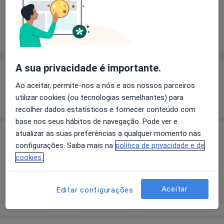
Solicite um atendimento
Experiência
Preços
Consultórios
Opiniões
A sua privacidade é importante.
Experiência
Ao aceitar, permite-nos a nós e aos nossos parceiros
Mostrar mais detalhes
utilizar cookies (ou tecnologias semelhantes) para
sobre a experiência
recolher dados estatísticos e fornecer conteúdo com
base nos seus hábitos de navegação. Pode ver e
atualizar as suas preferências a qualquer momento nas
Preços
configurações. Saiba mais na
política de privacidade e de
Sem informação sobre serviços e preços
cookies.
Este especialista ainda não adicionou nenhuma
informação sobre serviços
Aceitar
Editar configurações