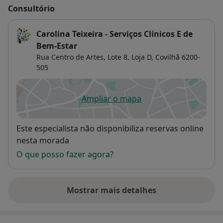
Consultório
Carolina Teixeira - Serviços Clínicos E de
Bem-Estar
Rua Centro de Artes, Lote 8, Loja D,
Covilhã
6200-
505
Ampliar o mapa
abre num novo separador
Disponibilidade
Este especialista não disponibiliza reservas online
nesta morada
O que posso fazer agora?
Mostrar mais detalhes
sobre o endereço