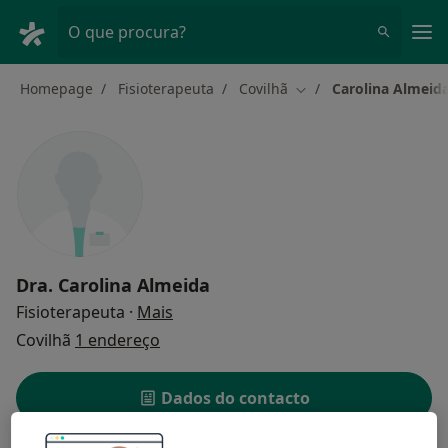
Men
O que procura?
Homepage
Fisioterapeuta
Covilhã
Carolina Almeid
Mudar de cidade
Dra.
Carolina Almeida
sobre as especializações
Fisioterapeuta
·
Mais
Covilhã
1 endereço
Dados do contacto