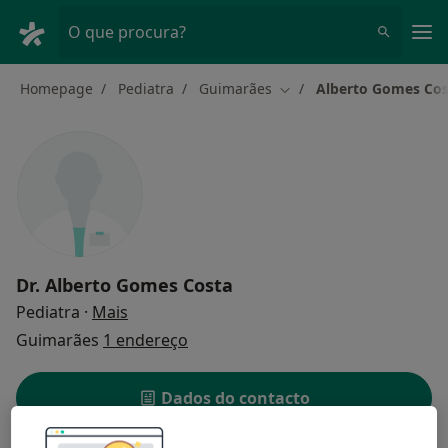
Men
O que procura?
Homepage
Pediatra
Guimarães
Alberto Gomes Cos
Mudar de cidade
Dr.
Alberto Gomes Costa
sobre as especializações
Pediatra
·
Mais
Guimarães
1 endereço
Dados do contacto