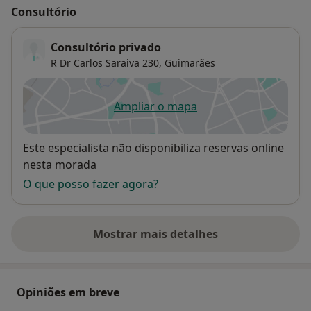
Consultório
Consultório privado
R Dr Carlos Saraiva 230,
Guimarães
Ampliar o mapa
abre num novo separador
Disponibilidade
Este especialista não disponibiliza reservas online
nesta morada
O que posso fazer agora?
Mostrar mais detalhes
sobre o endereço
Opiniões em breve