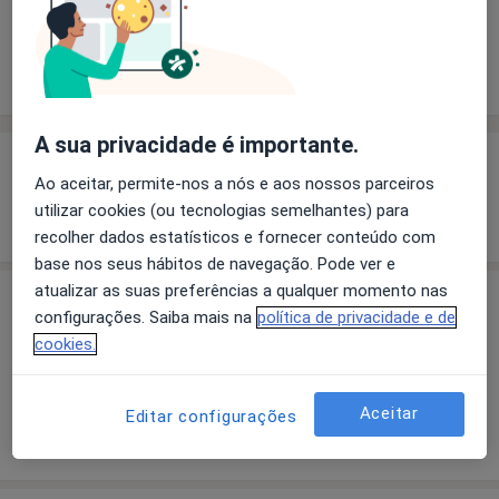
Solicite um atendimento
Experiência
Preços
Consultórios
Opiniões
A sua privacidade é importante.
Experiência
Ao aceitar, permite-nos a nós e aos nossos parceiros
utilizar cookies (ou tecnologias semelhantes) para
Mostrar mais detalhes
sobre a experiência
recolher dados estatísticos e fornecer conteúdo com
base nos seus hábitos de navegação. Pode ver e
atualizar as suas preferências a qualquer momento nas
Preços
configurações. Saiba mais na
política de privacidade e de
cookies.
Sem informação sobre serviços e preços
Este especialista ainda não adicionou nenhuma
informação sobre serviços
Aceitar
Editar configurações