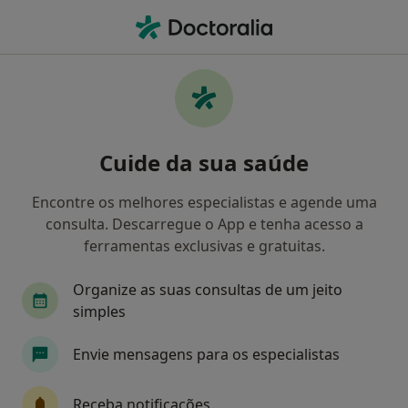
Men
Osteopata • Santa Clara, Coimbra
Filters
Mapa
Osteopatas em Santa Clara
Cuide da sua saúde
Como classificamos os resultados
Encontre os melhores especialistas e agende uma
consulta. Descarregue o App e tenha acesso a
ferramentas exclusivas e gratuitas.
Organize as suas consultas de um jeito
simples
Envie mensagens para os especialistas
Dra. Marta Amaro
Osteopata, Fisioterapeuta
Receba notificações