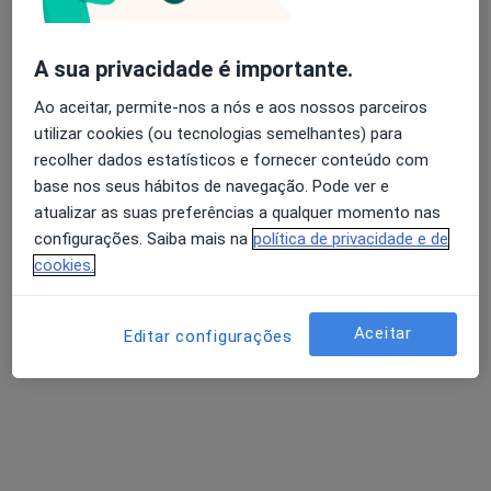
Primeira consulta Osteopatia
desde 45 €
Esse especialista não oferece agendamento online para esse endereço.
A sua privacidade é importante.
Ao aceitar, permite-nos a nós e aos nossos parceiros
Solicite um atendimento
utilizar cookies (ou tecnologias semelhantes) para
recolher dados estatísticos e fornecer conteúdo com
base nos seus hábitos de navegação. Pode ver e
atualizar as suas preferências a qualquer momento nas
configurações. Saiba mais na
política de privacidade e de
cookies.
Aceitar
Editar configurações
Márcio Martins
Osteopata
2 opiniões
rua octaviano de sá n 6 loja B, Coimbra
•
Mapa
Osteopata Márcio Martins