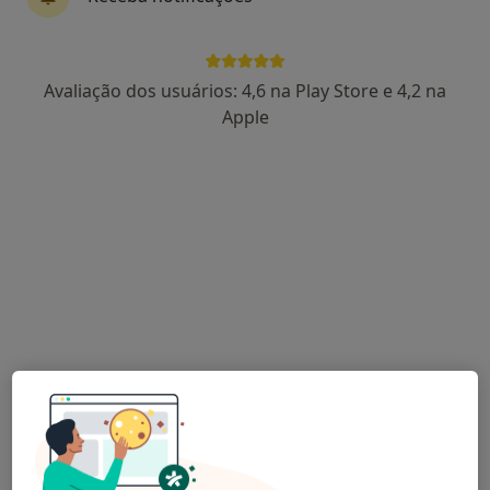
4 opiniões
Av. Fernão de Magalhães, 619, Ed. Mondego (1º Piso, Sala 1.23), Coimbra
•
Mapa
Naturclinic - Clínica de Medicina Funcional
Avaliação dos usuários: 4,6 na Play Store e 4,2 na
Esse especialista não oferece agendamento online para esse endereço.
Apple
Solicite um atendimento
Vasco Vicente
Osteopata
Avenida Calouste Gulbenkian 5, Coimbra
•
Mapa
Vasco Vicente - Fisioterapia e Osteopatia